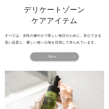
デリケートゾーン
ケアアイテム
すべては、​女性の​健やかで​美しい​毎日の​ために。​安心できる​
高い​品質と、​優しい​使い心地を​目指して​作られています。​
More