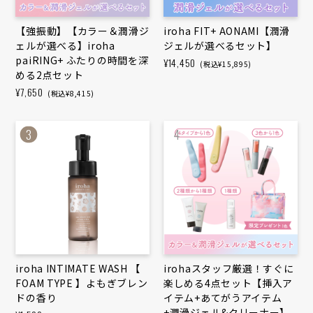
【強振動】【カラー＆潤滑ジ
iroha FIT+ AONAMI【潤滑
ェルが選べる】iroha
ジェルが選べるセット】
paiRING+ ふたりの時間を深
¥14,450
(税込¥15,895)
める2点セット
¥7,650
(税込¥8,415)
3
4
iroha INTIMATE WASH 【
irohaスタッフ厳選！すぐに
FOAM TYPE 】よもぎブレン
楽しめる4点セット【挿入ア
ドの香り
イテム+あてがうアイテム
+潤滑ジェル&クリーナー】