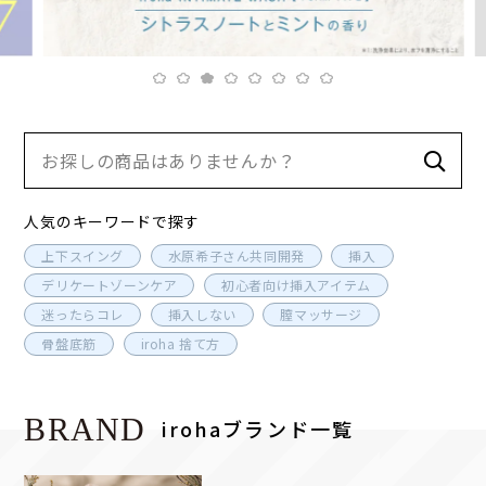
人気のキーワードで探す
上下スイング
水原希子さん共同開発
挿入
デリケートゾーンケア
初心者向け挿入アイテム
迷ったらコレ
挿入しない
膣マッサージ
骨盤底筋
iroha 捨て方
BRAND
irohaブランド一覧