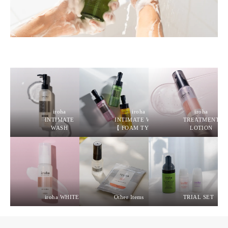
iroha
iroha
iroha
INTIMATE
INTIMATE WASH
TREATMENT
WASH
【 FOAM TYPE 】
LOTION
iroha WHITE MILK
Other Items
TRIAL SET