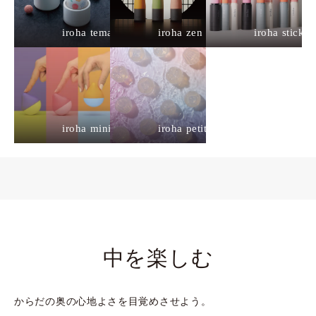
iroha temari
iroha zen
iroha stick
iroha mini
iroha petit
中を楽しむ
からだの奥の心地よさを目覚めさせよう。