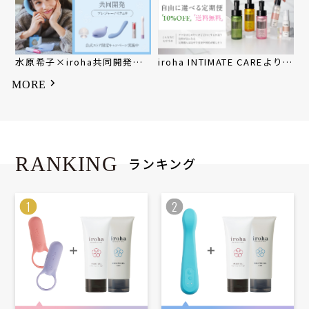
水原希子×iroha共同開発ア
iroha INTIMATE CAREよりど
イテム
り定期便
MORE
RANKING
ランキング
1
2