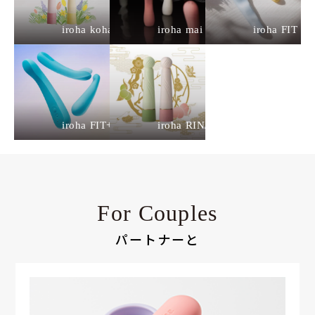
iroha koharu
iroha mai
iroha FIT
iroha FIT+
iroha RIN/RIN+
For Couples
パートナーと