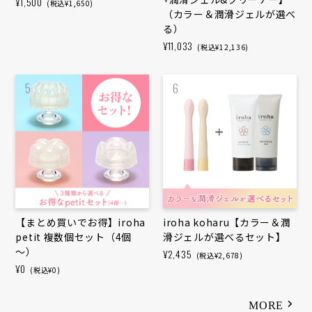
¥1,500
(税込¥1,650)
（カラー＆潤滑ジェルが選べ
る）
¥11,033
(税込¥12,136)
5
6
【まとめ買いで​お得】iroha
iroha koharu【カラー＆潤
petit 複数個セット​（4個
滑ジェルが選べるセット】
～）
¥2,435
(税込¥2,678)
¥0
(税込¥0)
MORE