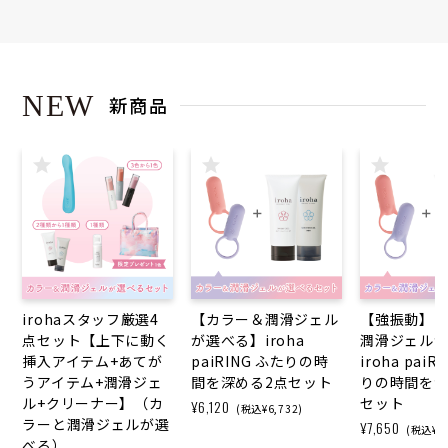
NEW
新商品
irohaスタッフ厳選4
【カラー＆潤滑ジェル
【強振動】
点セット【上下に動く
が選べる】iroha
潤滑ジェル
挿入アイテム+あてが
paiRING ふたりの時
iroha paiR
うアイテム+潤滑ジェ
間を深める2点セット
りの時間を深
ル+クリーナー】（カ
セット
¥6,120
(税込¥6,732)
ラーと潤滑ジェルが選
¥7,650
(税込¥8,
べる）