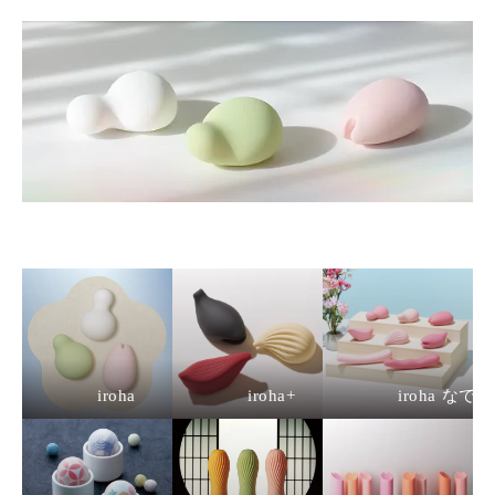
iroha
iroha+
iroha なで