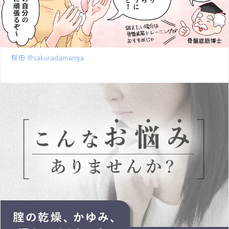
桜田 @sakuradamanga