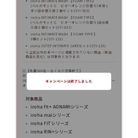
iroha INTIMATE WASH 【FOAM TYPE】
(ベルガモットと ビターオレンジの香り)本体１
本＋詰め替え用２個セット(STI-020)
iroha INTIMATE WASH 【FOAM TYPE】
(ベルガモットと ビターオレンジの香り)詰め替
え用２個セット(STI-021)
iroha INTIMATE WASH 【 FOAM TYPE 】
3種セット(STI-132)
iroha 3STEP INTIMATE CAREセット(STI-133)
※上記以外の本ページに掲載されていない商品（単品
商品も含む）は対象外となります。
②【先着500名・なくなり次第終了】
対象のセルフプレジャーアイテムご購入で＜iroha
INTIMATE WASH【 FOAM TYPE 】(ベルガモットとビター
キャンペーンは終了しました
オレンジの香り)＞ミニボトルをプレゼント。
対象商品
iroha fit+ AONAMIシリーズ
iroha maiシリーズ
iroha FITシリーズ
iroha RIN+シリーズ