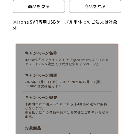
商品を見る
商品を見る
※iroha SVR専用USBケーブル単体でのご注文は対象
外
キャンペーン名称
iroha公式オンラインストア『@cosmeベストコスメ
アワード2025 殿堂入り受賞記念キャンペーン』
キャンペーン期間
2025年11月19日(水)12:00 ～2025年12月1日(月)
12:00ご注文確定分まで
キャンペーン概要
①期間中にご購入いただいた以下4商品の送料が無料
となります。
※支払いに伴う各種手数料はお客様にご負担いただき
ます。
対象商品