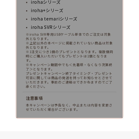
irohaシリーズ
iroha+シリーズ
iroha temariシリーズ
iroha SVRシリーズ
※iroha SVR専用USBケーブル単体でのご注文は対象
外となります。
※上記以外の本ページに掲載されていない商品は対象
外となります。
※1注文につき1個のプレゼントとなります。複数個同
時にご購入いただいてもプレゼントは1個となりま
す。
※キャンペーン期間中でも＜先着順・なくなり次第終
了＞となります。
プレゼントキャンペーン終了タイミング・プレゼント
可否に関しては商品の発送を持ってお知らせとさせて
いただきます。事前のご連絡はできかねますのでご了
承ください。
注意事項
本キャンペーンは予告なく、中止または内容を変更さ
せていただく場合がございます。