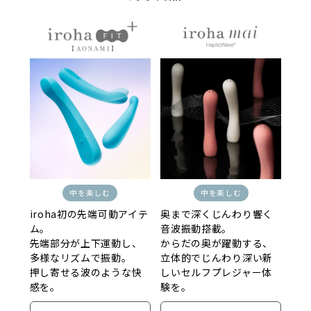
中を楽しむ
中を楽しむ
iroha初の先端可動アイテ
奥まで深くじんわり響く
ム。
音波振動搭載。
先端部分が上下運動し、
からだの奥が躍動する、
多様なリズムで振動。
立体的でじんわり深い新
押し寄せる波のような快
しいセルフプレジャー体
感を。
験を。