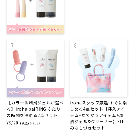
7
8
【カラー＆潤滑ジェルが選べ
irohaスタッフ厳選!すぐに楽
る】iroha paiRING ふたり
しめる4点セット【挿入アイ
の時間を深める2点セット
テム+あてがうアイテム+潤
滑ジェル&クリーナー】FIT
¥6,120
(税込¥6,732)
みなもづきセット