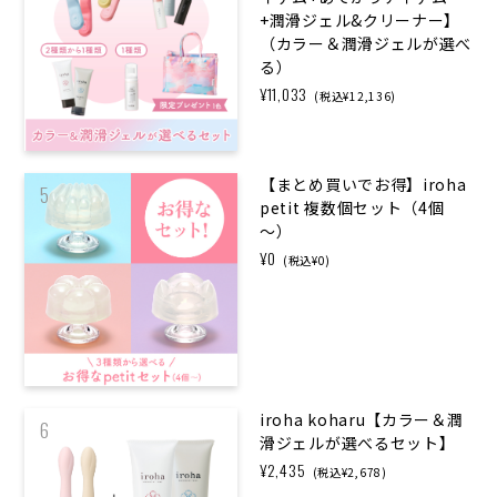
+潤滑ジェル&クリーナー】
（カラー＆潤滑ジェルが選べ
る）
¥11,033
(税込¥12,136)
【まとめ買いで​お得】iroha
5
petit 複数個セット​（4個
～）
¥0
(税込¥0)
iroha koharu【カラー＆潤
6
滑ジェルが選べるセット】
¥2,435
(税込¥2,678)