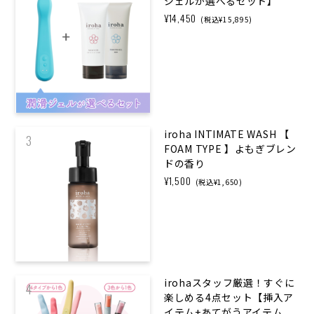
ジェルが選べるセット】
¥14,450
(税込¥15,895)
iroha INTIMATE WASH 【
3
FOAM TYPE 】よもぎブレン
ドの香り
¥1,500
(税込¥1,650)
irohaスタッフ厳選！すぐに
4
楽しめる4点セット【挿入ア
イテム+あてがうアイテム