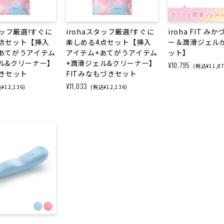
タッフ厳選!すぐに
irohaスタッフ厳選!すぐに
iroha FIT 
点セット【挿入
楽しめる4点セット【挿入
ー＆潤滑ジェル
あてがうアイテム
アイテム+あてがうアイテム
ット】
ル&クリーナー】
+潤滑ジェル&クリーナー】
¥10,795
(税込¥11,87
づきセット
FITみなもづきセット
¥11,033
¥12,136)
(税込¥12,136)