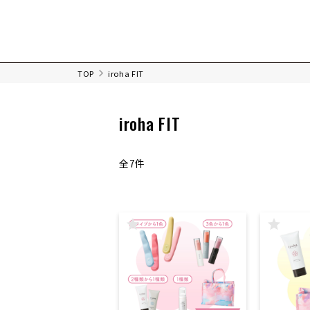
TOP
iroha FIT
iroha FIT
全7件