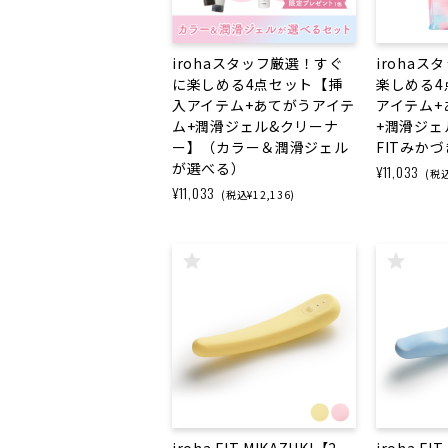
irohaスタッフ厳選！すぐ
irohaス
に楽しめる4点セット【挿
楽しめる4
入アイテム+あてがうアイテ
アイテム+
ム+潤滑ジェル&クリーナ
+潤滑ジェ
ー】（カラー＆潤滑ジェル
FITみか
が選べる）
¥11,033
(税込
¥11,033
(税込¥12,136)