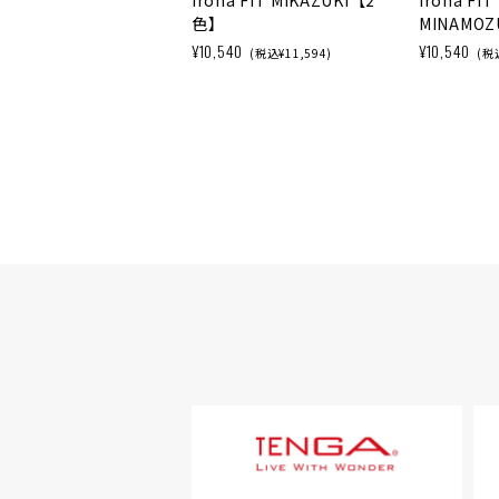
iroha FIT MIKAZUKI【2
iroha FIT
色】
MINAMO
¥10,540
¥10,540
(税込¥11,594)
(税込