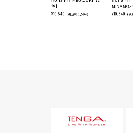
iroha FIT MIKAZUKI【2
iroha FIT
色】
MINAMO
¥10,540
¥10,540
(税込¥11,594)
(税込