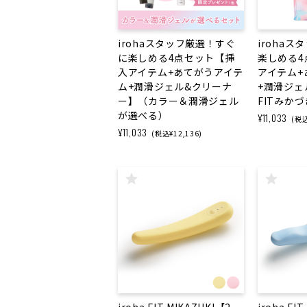
irohaスタッフ厳選！すぐ
irohaス
に楽しめる4点セット【挿
楽しめる4
入アイテム+あてがうアイテ
アイテム+
ム+潤滑ジェル&クリーナ
+潤滑ジェ
ー】（カラー＆潤滑ジェル
FITみか
が選べる）
¥11,033
(税込
¥11,033
(税込¥12,136)