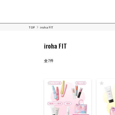
TOP
iroha FIT
iroha FIT
全7件