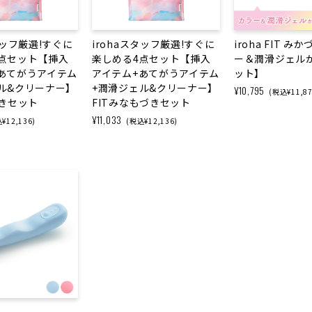
タッフ厳選!すぐに
irohaスタッフ厳選!すぐに
iroha FIT 
点セット【挿入
楽しめる4点セット【挿入
ー＆潤滑ジェル
あてがうアイテム
アイテム+あてがうアイテム
ット】
ル&クリーナー】
+潤滑ジェル&クリーナー】
¥10,795
(税込¥11,87
づきセット
FITみなもづきセット
¥11,033
¥12,136)
(税込¥12,136)