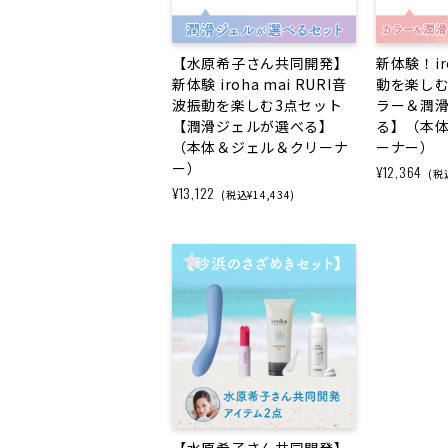
【水原希子さん共同開発】
新体験！ir
新体験 iroha mai RURI音
動を楽しむ
波振動を楽しむ3点セット
ラー＆潤
【潤滑ジェルが選べる】
る】（本
（本体＆ジェル＆クリーナ
ーナー）
ー）
¥12,364
(税込
¥13,122
(税込¥14,434)