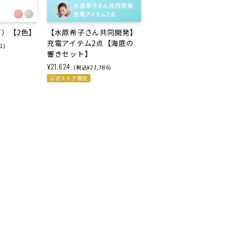
マイ）【2色】
【水原希子さん共同開発】
充電アイテム2点【海底の
1)
響きセット】
¥21,624
(税込¥23,786)
公式ストア限定