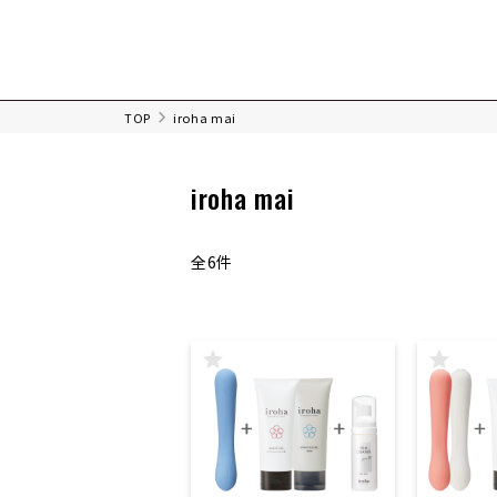
TOP
iroha mai
iroha mai
全6件