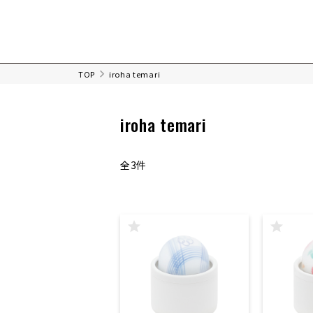
TOP
iroha temari
iroha temari
全3件