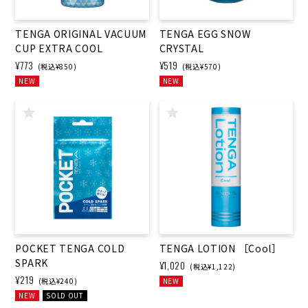
TENGA ORIGINAL VACUUM
TENGA EGG SNOW
CUP EXTRA COOL
CRYSTAL
¥773
¥519
(税込¥850)
(税込¥570)
NEW
NEW
POCKET TENGA COLD
TENGA LOTION ［Cool］
SPARK
¥1,020
(税込¥1,122)
¥219
(税込¥240)
NEW
NEW
SOLD OUT