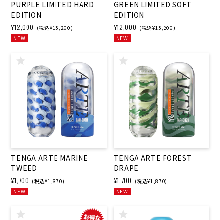
PURPLE LIMITED HARD
GREEN LIMITED SOFT
EDITION
EDITION
¥12,000
¥12,000
(税込¥13,200)
(税込¥13,200)
NEW
NEW
TENGA ARTE MARINE
TENGA ARTE FOREST
TWEED
DRAPE
¥1,700
¥1,700
(税込¥1,870)
(税込¥1,870)
NEW
NEW