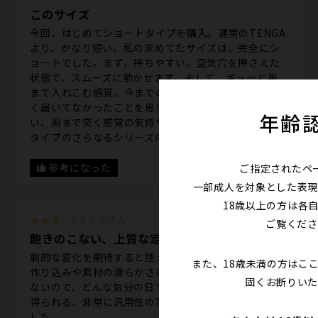
このサイズ
今回、はじめてショートタイプを購入。通常のTENGA
より、かなり短い。私の求めてたサイズは、完全にシ
ョートでした。まず、持ちやすい。空気穴を押さえた
状態で、スムーズに動かせます。そして、ギューと奥
まで入れこむ感覚。今までのTENGAが、奥までまった
く届いてなかったことを思い知りました。動かしやす
年齢
い、奥まで突く感覚の気持ちよさ。今後も、ショート
タイプのさらなるシリーズの拡大を望みます！
参考になった
ご指定されたペ
一部成人を対象とした表現
18歳以上の方は各
★★★
くまさんさん
ご覧くださ
飽きのこない、上質な定番
劇的な変化を期待すると控えめに感じますが、細部の
また、18歳未満の方はこ
作り込みや素材の滑らかさは流石の一言です。クセが
固くお断りいた
ないので、どんな気分の日でも安定して高い満足感を
得られる、非常に汎用性の高い贅沢な一品だと感じま
した