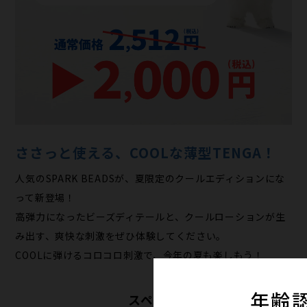
ささっと使える、COOLな薄型TENGA！
人気のSPARK BEADSが、夏限定のクールエディションにな
って新登場！
高弾力になったビーズディテールと、クールローションが生
み出す、爽快な刺激をぜひ体験してください。
COOLに弾けるコロコロ刺激で、今年の夏も楽しもう！
年齢
スペック