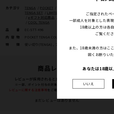
カテゴリ
TENGA
/
POCKET
/
POCKET TENGA
/
POCKET
TENGA SET
/
LIMITED(POCKET)
/
使い切り(TENGA)
ご指定されたペ
/
eギフト対応商品
/
TENGA×eギフトおすすめ商品
一部成人を対象とした表現
/
COOL TENGA
18歳以上の方は各
品番
EC-STT-496
ご覧くださ
内容物
POCKET TENGA COLD SPARK(POT-006C)X10
特徴
使い切り(TENGA) , フリーサイズ
また、18歳未満の方はこ
固くお断りいた
商品レビュー
あなたは18歳
レビューが採用されると300ポイントプレゼント！
いいえ
※一部、ポイント付与の対象外となる商品がございます。
レビューに関する注意事項
をご確認の上、投稿をお願い致します。
まだレビューはありません