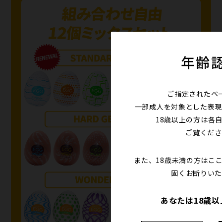
年齢
ご指定されたペ
一部成人を対象とした表現
18歳以上の方は各
ご覧くださ
また、18歳未満の方はこ
固くお断りいた
あなたは18歳