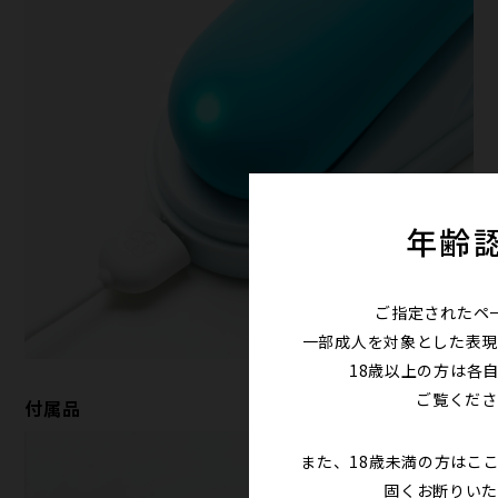
年齢
ご指定されたペ
一部成人を対象とした表現
18歳以上の方は各
ご覧くださ
付属品
また、18歳未満の方はこ
固くお断りいた