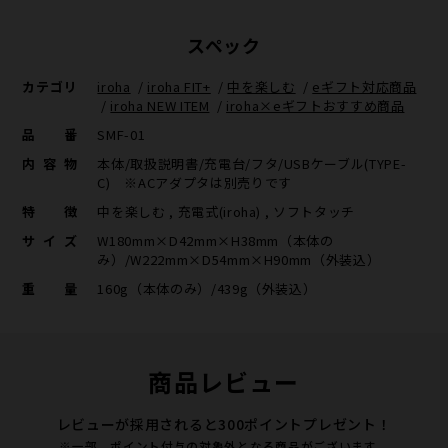
スペック
カテゴリ
iroha
/
iroha FIT+
/
中を楽しむ
/
eギフト対応商品
/
iroha NEW ITEM
/
iroha×eギフトおすすめ商品
品番
SMF-01
内容物
本体/取扱説明書/充電台/フタ/USBケーブル(TYPE-
C) ※ACアダプタは別売りです
特徴
中を楽しむ , 充電式(iroha) , ソフトタッチ
サイズ
W180mm×D42mm×H38mm（本体の
み）/W222mm×D54mm×H90mm（外装込）
重量
160g（本体のみ）/439g（外装込）
商品レビュー
レビューが採用されると300ポイントプレゼント！
※一部、ポイント付与の対象外となる商品がございます。