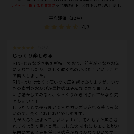
レビューに関する注意事項
をご確認の上、投稿をお願い致します。
平均評価（22件）
4.7
★★★★★
もさん
じっくり楽しめる
RIN+とみなづきもを所持しており、前者がかなりお気
に入りでしたが、新しく動くものが出た！ということ
で購入しました。
RIN+よりは太くて硬いので圧迫感はありますが、いつ
もの素材のおかげか異物感はそんなにありません。
いざ動かしてみると、ゆっくりかき回されてかなり気
持ちいい…！
しっかりと気持ち良いですがガシガシされる感じもな
いので、長くじわじわと楽しめます。
力が入ると止まってしまいますが、それもまた焦らさ
れてるようで良いと思いました笑 それにちょっと脱力
気味にすると身を任せる感覚かありかなり良いです。