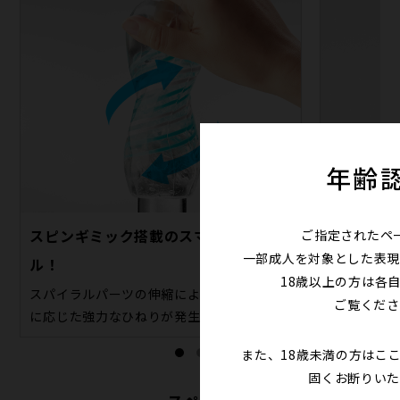
年齢
スピンギミック搭載のスマートホー
ご指定されたペ
本体を洗う
一部成人を対象とした表現
ル！
18歳以上の方は各
スパイラルパーツの伸縮により、ストローク
ご覧くださ
に応じた強力なひねりが発生。
また、18歳未満の方はこ
固くお断りいた