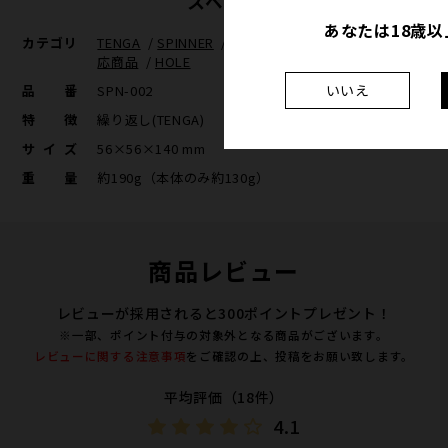
スペック
あなたは18歳
カテゴリ
TENGA
/
SPINNER
/
繰り返し(TENGA)
/
eギフト対
応商品
/
HOLE
いいえ
品番
SPN-002
特徴
繰り返し(TENGA)
サイズ
56×56×140 mm
重量
約190g（本体のみ約130g）
商品レビュー
レビューが採用されると300ポイントプレゼント！
※一部、ポイント付与の対象外となる商品がございます。
レビューに関する注意事項
をご確認の上、投稿をお願い致します。
平均評価（18件）
4.1