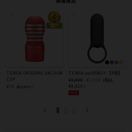
関連商品
TENGA ORIGINAL VACUUM
TENGA paiRING＋【4色】
CUP
¥9,000
¥7,650
(税込
¥773
¥8,415
)
(税込¥850)
NEW