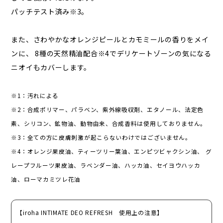
パッチテスト済み※3。
また、さわやかなオレンジピールとカモミールの香りをメイ
ンに、 8種の天然精油配合※4でデリケートゾーンの気になる
ニオイもカバーします。
※1：汚れによる
※2：合成ポリマー、パラベン、紫外線吸収剤、エタノール、法定色
素、シリコン、鉱物油、動物由来、合成香料は使用しておりません。
※3：全ての方に皮膚刺激が起こらないわけではございません。
※4：オレンジ果皮油、ティーツリー葉油、エンピツビャクシン油、 グ
レープフルーツ果皮油、ラベンダー油、ハッカ油、セイヨウハッカ
油、ローマカミツレ花油
【iroha INTIMATE DEO REFRESH 使用上の注意】