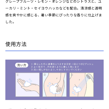
グレープフルーツ・レモン・オレンジなどの​シトラスと、​ユ
ーカリ・ミント・セイヨウハッカなどを​配合。​清涼感と​透明
感を​爽やかに​感じる、​暑い​季節に​ぴったりな​香りに​仕上げま
した。
使用方法