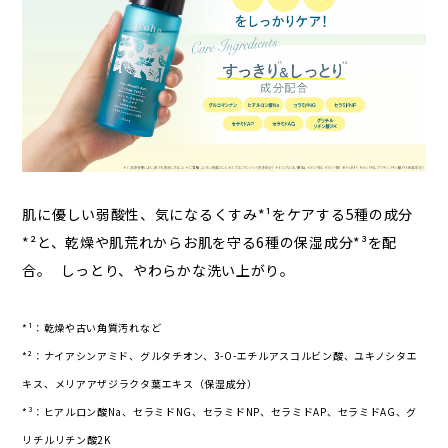
肌に​優しい​弱酸性、​気に​なるく​すみ*¹を​ケアする​5種の​成分
*²と、​乾燥や​肌荒れから​お肌を​守る​6種の​保湿成分*³を​配
合。​ しっとり、​やわらかな​洗い​上がり。​​
*¹：乾燥や​古い​角質汚れなど​
*²：ナイアシンアミド、​グルタチオン、​3-O-エチルアスコルビン酸、​ユキノシタエ
キス、​メリアアザジラクタ葉エキス​（保湿成分）
*³：ヒアルロン酸Na、​セラミドNG、​セラミドNP、​セラミドAP、​セラミドAG、​グ
リチルリチン酸2K