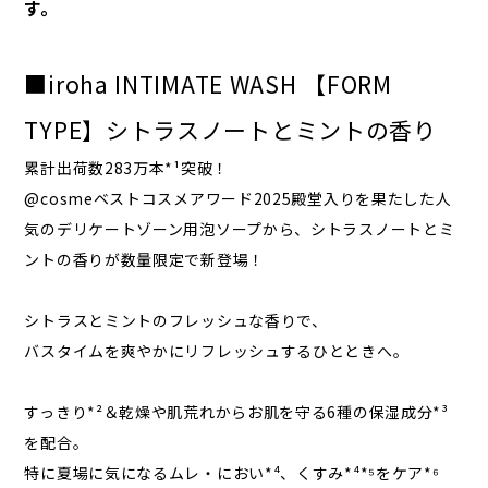
す。
■iroha INTIMATE WASH 【FORM
TYPE】シトラスノートとミントの香り
累計出荷数283万本*¹突破！
@cosmeベストコスメアワード2025殿堂入りを果たした人
気のデリケートゾーン用泡ソープから、シトラスノートとミ
ントの香りが数量限定で新登場！
シトラスとミントのフレッシュな香りで、
バスタイムを爽やかにリフレッシュするひとときへ。
すっきり*²＆乾燥や肌荒れからお肌を守る6種の保湿成分*³
を配合。
特に夏場に気になるムレ・におい*⁴、くすみ*⁴*⁵をケア*⁶