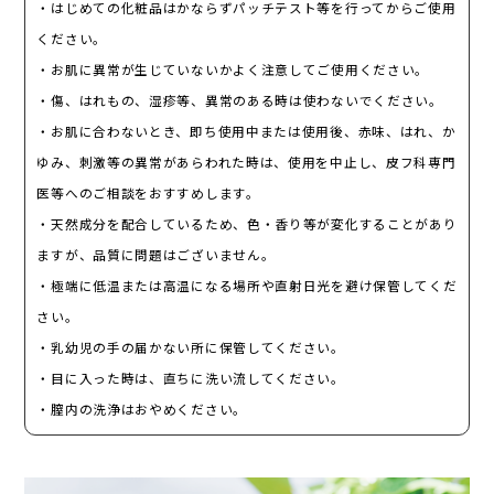
・はじめての​化粧品はかならずパッチテスト等を​行ってから​ご使用
ください。
・お肌に​異常が​生じていないか​よく​注意して​ご使用ください。
・傷、​はれもの、​湿疹等、​異常の​ある​時は​使わないでください。
・お肌に​合わない​とき、​即ち使用中または​使用後、​赤味、​はれ、​か
ゆみ、​刺激等の​異常が​あらわれた​時は、​使用を​中止し、​皮フ科専門
医等への​ご相談を​おすすめします。
・天然成分を​配合している​ため、​色・香り等が​変化する​ことがあり
ますが、​品質に​問題は​ございません。
・極端に​低温または​高温に​なる​場所や​直射日光を​避け保管してくだ
さい。
・乳幼児の​手の​届かない​所に​保管してください。
・目に​入った​時は、​直ちに​洗い流してください。
・膣内の​洗浄は​おやめください。