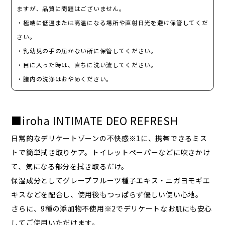
ますが、​品質に​問題は​ございません。
・極端に​低温または​高温に​なる​場所や​直射日光を​避け保管してくだ
さい。
・乳幼児の​手の​届かない​所に​保管してください。
・目に​入った​時は、​直ちに​洗い流してください。
・膣内の​洗浄は​おやめください。
■iroha INTIMATE DEO REFRESH
日常的なデリケートゾーンの不快感※1に、携帯できるミス
トで簡単拭き取りケア。トイレットペーパーなどに吹きかけ
て、気になる部分を拭き取るだけ。
保湿成分としてグレープフルーツ種子エキス・ニガヨモギエ
キスなどを配合し、使用後もつっぱらず優しい使い心地。
さらに、9種の添加物不使用※2でデリケートなお肌にも安心
してご使用いただけます。