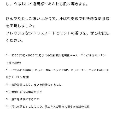
し、うるおいと透明感*⁷あふれる肌へ導きます。
ひんやりとした洗い上がりで、汗ばむ季節でも快適な使用感
を実現しました。
フレッシュなシトラスノートとミントの香りを、ぜひお試し
ください。
*¹：2020年3月~2026年1月までの当社累計出荷数ベース *²：グルコマンナン
（洗浄成分）
*³：ヒアルロン酸Na、セラミドNG、セラミドNP、セラミドAP、セラミドAG、グ
リチルリチン酸2K
*⁴：洗浄効果により、皮フを清浄にすること
*⁵：蓄積した古い角質のこと
*⁶：皮フを清浄にすること
*⁷：汚れを落とすことにより、肌のキメが整って滑らかな肌の状態