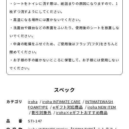
・シートをトイレに流す際は、紙詰まりの原因になりますので、1
枚ずつ流すようにしてください。
・高温になる場所には置かないでください。
・洗面台や鏡台などの表面をふいたり、使用後のシートを放置しな
いでください。
・中身の乾燥をふせぐため、ご使用後はフラップ(フタ)をきちんと
閉めてください。
・お子様の手の届かないところに保管して、お子様には使用しない
でください。
スペック
カテゴリ
iroha
/
iroha INTIMATE CARE
/
INTIMATEWASH
FOAMTYPE
/
eギフト対応商品
/
iroha NEW ITEM
/
割引対象外
/
iroha×eギフトおすすめ商品
品番
STI-147