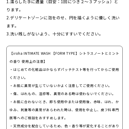
1.濡らした手に適量（目安：1回につき２～３プッシュ）と
ります。
2.デリケートゾーンに泡をのせ、円を描くように優しく洗い
ます。
3.洗い残しがないよう、十分にすすいでください。
【iroha INTIMATE WASH 【FORM TYPE】シトラスノートとミント
の香り 使用上の注意】
・はじめての​化粧品はかならずパッチテスト等を​行ってから​ご使用
ください。
・お肌に​異常が​生じていないか​よく​注意して​ご使用ください。
・傷、​はれもの、​湿疹等、​異常の​ある​時は​使わないでください。
・お肌に​合わない​とき、​即ち使用中または​使用後、​赤味、​はれ、​か
ゆみ、​刺激等の​異常が​あらわれた​時は、​使用を​中止し、​皮フ科専門
医等への​ご相談を​おすすめします。
・天然成分を​配合している​ため、​色・香り等が​変化する​ことがあり