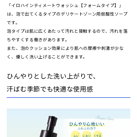
「イロハインティメートウォッシュ【フォームタイプ】」
は、​泡で​出てくる​タイプの​デリケートゾーン用​弱酸性ソープ
です。
泡タイプは​肌に​広く​あたって​汚れと​接触するので、​汚れを​落
ちやすく​する​働きが​あります。
また、​泡の​クッション効果に​より​肌への​摩擦や​刺激が​少な
く、​優しく​洗い​上げる​ことができます。​
ひんやりと​した​洗い​上がりで、
汗ばむ季節でも​快適な​使用感