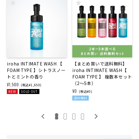
iroha INTIMATE WASH 【
【まとめ買いで送料無料】
FOAM TYPE 】シトラスノー
iroha INTIMATE WASH【
トとミントの香り
FOAM TYPE 】 複数本セット
（2〜5本）
¥1,500
(税込¥1,650)
¥0
NEW
SOLD OUT
(税込¥0)
送料無料