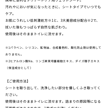
汚れやにおいが気になったときに、シートタイプでいつでも
ケア。
お肌にうれしい低刺激処方※1と、3大美容成分配合※2で、
拭いた後もつっぱらず自然な肌ざわり。
使用後はそのままトイレに流せます。
※1パラベン、シリコン、鉱物油、合成着色料、酸化防止剤は使用して
おりません。
※2ヒアルロン酸Na、リンゴ果実培養細胞エキス、ダイズ種子エキス
（保湿成分として）
【ご使用方法】
シートを取り出して、洗浄したい部分を優しくふき取ってく
ださい。
使用後はそのままトイレに流せます。詰まりの原因等になる
可能性がありますので、1枚ずつお流しください。