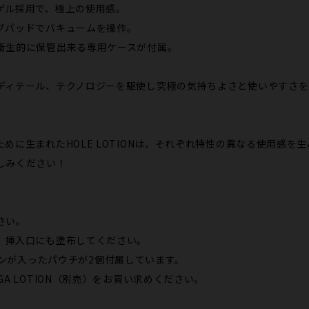
ゲル採用で、極上の使用感。
グパッドでバキュームを操作。
衛生的に保管出来る専用ケースが付属。
ィテール、テクノロジーを駆使し究極の気持ちよさと使いやすさを実現
めに生まれたHOLE LOTIONは、それぞれ特性の異なる使用感を
しみください！
さい。
、挿入口にも塗布してください。
ーションが入ったパウチが2個付属しています。
A LOTION（別売）をお買い求めください。