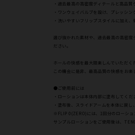
・過去最高の高密度ディテールと高品質
・ワンウェイバルブを設け、プレッシン
・洗いやすいフリップスタイルに加え、
選び抜かれた素材や、過去最高の高密度デ
ださい。
ホールの快感を最大限楽しんでいただくた
この機会に是非、最高品質の快感をお楽
●ご使用前には
・ローションは本体内部に塗布してくだ
・塗布後、スライドアームを本体に戻し
※FLIP 0(ZERO)には、1回分のロ
サンプルローションをご使用後は、TENG