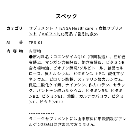
スペック
カテゴリ
サプリメント
/
TENGA Healthcare
/
女性サプリメ
ント
/
eギフト対応商品
/
割引対象外
品番
TRS-01
内容物
内容物：
●原材料名：コエンザイムQ10（中国製造）、亜鉛含
有酵母、マンガン含有酵母、銅含有酵母、ビタミンE
含有植物油、ビオチン酵母/ソルビトール、結晶セル
ロース、貝カルシウム、ビタミンC、HPC、酸化マグ
ネシウム、ピロリン酸鉄、ステアリン酸カルシウム、
微粒二酸化ケイ素、ナイアシン、β-カロテン、セラッ
ク、パントテン酸カルシウム、ビタミンB6、ビタミ
ンB2、ビタミンB1、葉酸、カルナウバロウ、ビタミ
ンD、ビタミンB12
----------------------------------------------------------
---------------
ラニークサプリメントには由来原料に甲殻類及びアレ
ルゲン28品目は含まれておりません。