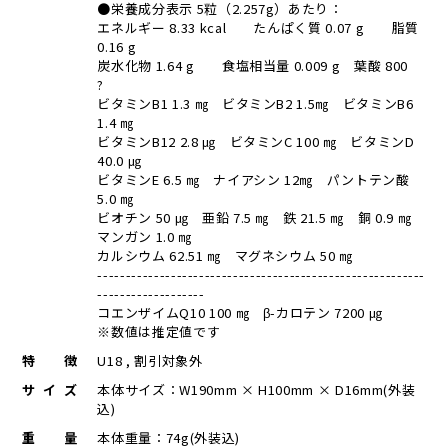
●栄養成分表示 5粒（2.257g）あたり：
エネルギー 8.33 kcal たんぱく質 0.07 g 脂質
0.16 g
炭水化物 1.64 g 食塩相当量 0.009 g 葉酸 800
?
ビタミンB1 1.3 ㎎ ビタミンB2 1.5㎎ ビタミンB6
1.4 ㎎
ビタミンB12 2.8 ㎍ ビタミンC 100 ㎎ ビタミンD
40.0 ㎍
ビタミンE 6.5 ㎎ ナイアシン 12㎎ パントテン酸
5.0 ㎎
ビオチン 50 ㎍ 亜鉛 7.5 ㎎ 鉄 21.5 ㎎ 銅 0.9 ㎎
マンガン 1.0 ㎎
カルシウム 62.51 ㎎ マグネシウム 50 ㎎
----------------------------------------------------------
-------------------
コエンザイムQ10 100 ㎎ β-カロテン 7200 ㎍
※数値は推定値です
特徴
U18 , 割引対象外
サイズ
本体サイズ：W190mm × H100mm × D16mm(外装
込)
重量
本体重量：74g(外装込)