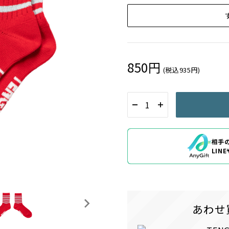
850円
(税込935円)
相手
LIN
あわせ