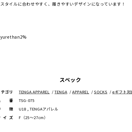
なスタイルに合わせやすく、履きやすいデザインになっています！
lyurethan2%
スペック
カテゴリ
TENGA APPAREL
/
TENGA
/
APPAREL
/
SOCKS
/
eギフト対
品番
TSG-075
特徴
U18 , TENGAアパレル
サイズ
F（25〜27cm）