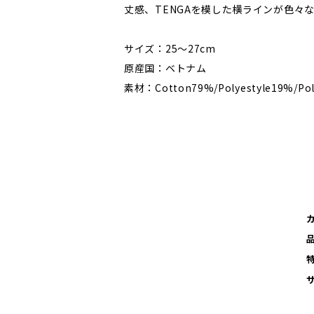
丈感、TENGAを模した横ラインが色々
サイズ：25〜27cm
原産国：ベトナム
素材：Cotton79%/Polyestyle19%/Po