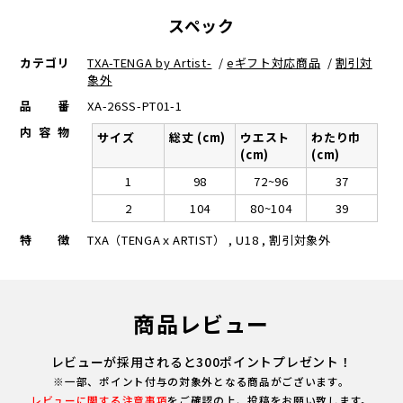
スペック
カテゴリ
TXA-TENGA by Artist-
/
eギフト対応商品
/
割引対
象外
品番
XA-26SS-PT01-1
内容物
サイズ
総丈 (cm)
ウエスト
わたり巾
(cm)
(cm)
1
98
72~96
37
2
104
80~104
39
特徴
TXA（TENGAｘARTIST） , U18 , 割引対象外
商品レビュー
レビューが採用されると300ポイントプレゼント！
※一部、ポイント付与の対象外となる商品がございます。
レビューに関する注意事項
をご確認の上、投稿をお願い致します。