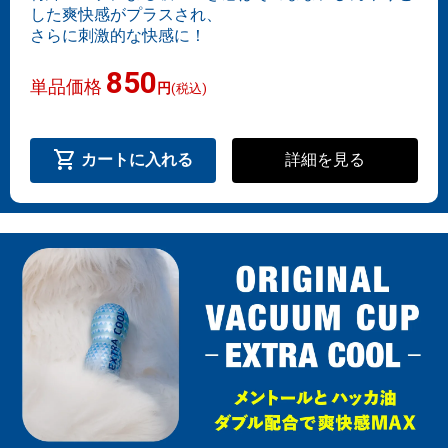
した爽快感がプラスされ、
さらに刺激的な快感に！
850
単品価格
円
(税込)
shopping_cart
詳細を見る
カートに入れる