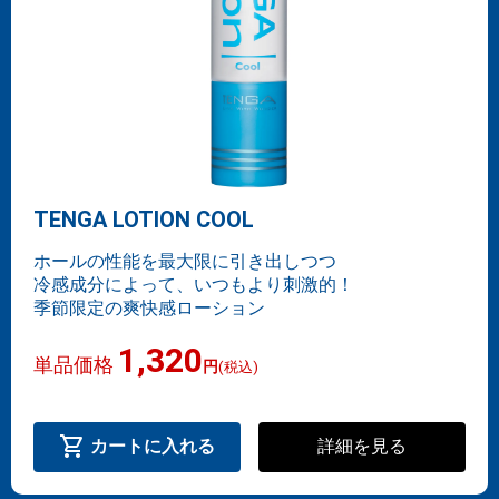
TENGA LOTION COOL
ホールの性能を最大限に引き出しつつ
冷感成分によって、いつもより刺激的！
季節限定の爽快感ローション
1,320
単品価格
円
(税込)
shopping_cart
詳細を見る
カートに入れる