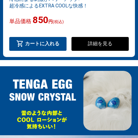
超冷感によるEXTRA COOLな快感！
850
単品価格
円
(税込)
shopping_cart
詳細を見る
カートに入れる