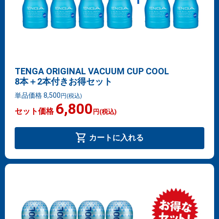
TENGA ORIGINAL VACUUM CUP COOL
8本＋2本付きお得セット
単品価格 8,500
円
(税込)
6,800
セット価格
円
(税込)
shopping_cart
カートに入れる