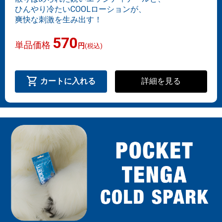
ひんやり冷たいCOOLローションが、
爽快な刺激を生み出す！
570
単品価格
円
(税込)
shopping_cart
詳細を見る
カートに入れる