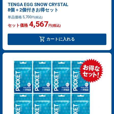
TENGA EGG SNOW CRYSTAL
8個＋2個付きお得セット
単品価格 5,700
円
(税込)
4,567
セット価格
円
(税込)
shopping_cart
カートに入れる