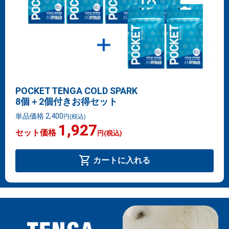
POCKET TENGA COLD SPARK
8個＋2個付きお得セット
単品価格 2,400
円
(税込)
1,927
セット価格
円
(税込)
shopping_cart
カートに入れる