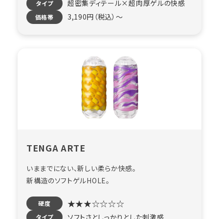
超密集ディテール×超肉厚ゲル​の快感
タイプ
3,190円（税込）〜
価格帯
TENGA ARTE
いままでにない、新しい柔らか快感。
新構造のソフトゲルHOLE。
★★★☆☆☆☆
硬度
ソフトさとしっかりとした刺激感
タイプ