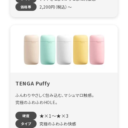
2,200円（税込）〜
価格帯
TENGA Puffy
ふんわりやさしく包み込む、マシュマロ触感。
究極のふわふわHOLE。
★×1～★×3
硬度
究極のふわふわ快感
タイプ