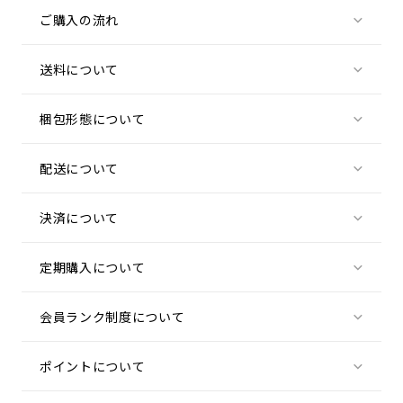
ご購入の流れ
送料について
ご購入の流れ
梱包形態について
送料について
一律500円(税抜)
配送について
梱包形態について
(離島など一部地域に関しましてはこの限りではありま
1. 商品選択
せん。)
梱包について
決済について
配送について
※1回の商品ご購入金額が5,000円以上(税込)の場合は
ご購入したい商品が見つかりましたら、数量を入力
お届けの箱は、無地の箱を使用しており、弊社名や
送料無料
し「購入手続きへ」ボタンをクリックしてくださ
ブランドロゴの表記はございません。
定期購入について
い。ショッピングカート画面に遷移します。
決済について
決済について
会員ランク制度について
定期購入について
Amazon Pay/クレジットカード/代金引換/後払い
（GMO後払い、あと払いペイディ）/SBPS
ご注文時にご指定いただいたお届け頻度の間隔で商品
ポイントについて
会員ランク制度について
PayPay/SBPS ApplePay/Paypal/ポイントにて決済が
をお届けします。
可能です。
なお、定期注文はマイページ上で内容の変更や解約の