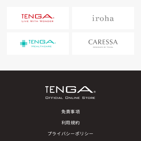
・ご注文確定後のクーポン変更、クーポンの適用はで
だけます。
※決済時に本人認証や3Dセキュアの認証が必要な場合
当ストアをご利用される場合、ご使用になるブラウザ
ない場合はログインが必要です。
・1回のご注文につき、ラッピングは1包までとさせて
・初めてご利用される方
きかねます。ご注文時に忘れずにご入力ください。
GOLD(ゴールド)：
がございます。認証方法についてはご利用のカード会
で「JavaScript」が有効でないとご利用いただけませ
■日本郵便 お荷物問い合わせサービス
・当サイトにてご購入いただいた商品のみにレビュー
いただきます。
「会員登録をして購入手続きをする」をクリック
＜ご注意点＞
社様へご確認ください。
ん。
https://trackings.post.japanpost.jp/services/srv/
を書くことができます。
ポイント還元率が3%→6%にアップ/次回購入時に使
・商品単位での個別ラッピングは承っておりません。
し、必要事項を入力してください。会員登録を行わ
※デビットカードはご利用いただけません。
お手数ではございますが、ご使用のブラウザの設定を
search/input
・レビューは最低20文字以上から投稿が可能です。
・購入時のポイントの付与は売上確定後となります。
用可能な5,000円OFFクーポン付与/送料無料/TENGA
・個別ラッピングをご希望の場合は、商品ごとに分け
ない方は「会員登録をしないで購入」を選択してく
※ご利用明細には「株式会社ＴＥＮＧＡ」「ＴＥＮＧ
ご確認いただき、「JavaScript」が有効であるかどう
・レビュー投稿後のポイントの付与は、お一人様1商
・付与されたポイントは、当サイトでのみご利用いた
ゴールドカード送付/その他豪華景品
て複数回のご注文をお願いいたします。
ださい。
Ａ公式ＯＮＬＩＮＥ ＳＴＯＲＥ」「テンガコウシキ
かご確認ください。
品につき1回のみとなります。
だけます。
・複数のラッピングおよびギフトバッグを同時に選択
オンラインストア」のいずれかを記載させていただい
※「JavaScript」が有効な場合でも正常に動作しない
・下記カテゴリに​含まれる​商品は、​レビュー投稿に​よ
・お持ちのポイントは、他の会員様へ譲渡したり、共
PLATINUM(プラチナ)：
することはできません。
ております。
場合がございます。
る​300ポイント付与の​対象外と​なります。
有したりすることはできません。
・複数枚のラッピングおよびギフトバッグをご希望さ
ポイント還元率が3%→8%にアップ/次回購入時に使
その際は端末の再起動やご使用の環境、ブラウザを変
＜カテゴリ＞
・複数の会員登録をしている場合、ポイントを合算す
れる場合は、ラッピング個別の商品ページからご注文
用可能な10,000円OFFクーポン付与/送料無料/TENGA
代金引換（上限：商品代金の合計50,000円まで利用可
更のうえ、お試しください。
- アクセサリー類​（充電器・ケース・質感サンプ
ることはできません。
ください。その際も必ず商品と同じカートに入れてく
プラチナカード送付/お典雅(年初に発送予定)/その他
能）
ル等）​
・ポイントが付与された後、利用実績が1年間ない場
ださい。
豪華景品
＜広告ブロックについて＞
- ギフトラッピング類​（ギフトバッグ・​ラッピン
合、保有ポイントは失効します。退会された場合も同
商品お届け時に代引き手数料を含めた金額をお支払い
グ等）
様に失効します。後から復活は出来かねます。
いただきます。
広告をブロックする拡張機能を使用している場合、正
4. ご入力内容の確認
ランク適用条件
・全ての投稿は弊社内で内容の確認を行います。非掲
しく表示できないことがございます。
必要事項をすべて入力し、「ご注文内容を確認へ」
載となる場合もございます。予めご了承ください。
後払い（GMO後払い）
累積購入金額によって適用されるランクが自動的に確
ご使用になるブラウザで、拡張機能を無効にすること
納品書について
を選択し、ご注文内容が相違ないことをご確認のう
・非掲載になった場合の理由については一切お答えい
定いたします。
をお試しください。
商品のお受け取り後、ご注文者様としてご入力いただ
え「注文をする」を選択してください。
たしかねます。
当ストアでは配送先に関わらず、一律で商品をお届け
免責事項
いたご住所宛に請求書を別送いたします。
する箱に納品書を同梱させていただいております。
※当ストアでは、ご注文後、速やかに出荷準備が開始されま
○ランク別特典内容
※請求書には購入店舗名として『TENGA公式ONLINE
利用規約
納品書には、ご注文者様氏名・配送先情報・商品名・
す。そのため、ご注文後のキャンセルやご注文内容の変更が
REGULAR(レギュラー)(通常会員)：
STORE』と記載させていただきます。
価格が記載されており、ご注文内容をご確認いただく
できかねます。
プライバシーポリシー
累積購入金額 0円〜9,999円
ために同梱のうえ、お届けさせていただいておりま
・請求書の送り主は、GMOペイメントサービス株式会