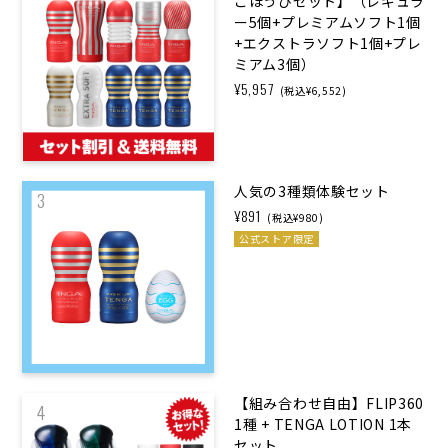
ごほうびセット】（レギュラ
ー5個+プレミアムソフト1個
+エクストラソフト1個+プレ
ミアム3個）
¥5,957
(税込¥6,552)
人気の3種類体験セット
3
¥891
(税込¥980)
公式ストア限定
【組み合わせ自由】FLIP360
4
1種 + TENGA LOTION 1本
セット