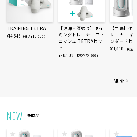
TRAINING TETRA
【遅漏・腰振り】タイ
【早漏】タ
ミングトレーナー フィ
レーナー キ
¥14,546
(税込¥16,000)
ニッシュ TETRAセッ
ンダードセ
ト
¥11,000
(税込¥1
¥20,909
(税込¥22,999)
MORE
NEW
新商品