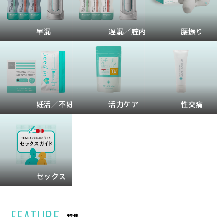
早漏
遅漏／腟内射精
腰振り
妊活／不妊
活力ケア
性交痛
セックス
FEATURE
特集