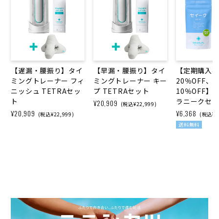
【遅漏・腰振り】タイ
【早漏・腰振り】タイ
【定期購入
ミングトレーナー フィ
ミングトレーナー キー
20％OFF、
ニッシュ TETRAセッ
プ TETRAセット
10％OFF】
ト
ラニークセ
¥20,909
(税込¥22,999)
¥20,909
¥6,368
(税込¥22,999)
(税込¥6,
送料無料