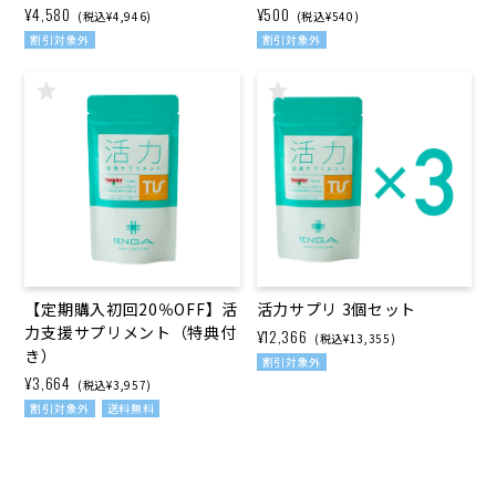
¥4,580
¥500
(税込¥4,946)
(税込¥540)
割引対象外
割引対象外
【定期購入初回20％OFF】活
活力サプリ 3個セット
力支援サプリメント（特典付
¥12,366
(税込¥13,355)
き）
割引対象外
¥3,664
(税込¥3,957)
割引対象外
送料無料