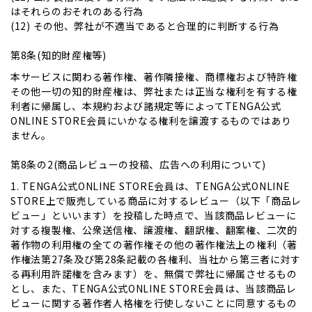
はそれらのおそれのある行為
(12) その他、弊社が不適当であると合理的に判断する行為
第8条(知的財産権等)
本サービスに関わる著作権、著作隣接権、商標権および特許権
その他一切の知的財産権は、弊社または正当な権利を有する権
利者に帰属し、本規約および諸規定等によってTENGA公式
ONLINE STORE会員にいかなる権利を譲渡するものではあり
ません。
第8条の2(商品レビューの投稿、広告への利用について)
1. TENGA公式ONLINE STORE会員は、TENGA公式ONLINE
STORE上で販売している商品に対するレビュー（以下「商品レ
ビュー」といいます）を投稿した時点で、当該商品レビューに
対する複製権、公衆送信権、譲渡権、翻訳権、翻案権、二次的
著作物の利用権の全ての著作権その他の著作権法上の権利（著
作権法第27条及び第28条記載の各権利、当社から第三者に対す
る再利用許諾権を含みます）を、無償で弊社に帰属させるもの
とし、また、TENGA公式ONLINE STORE会員は、当該商品レ
ビューに関する著作者人格権を行使しないことに同意するもの