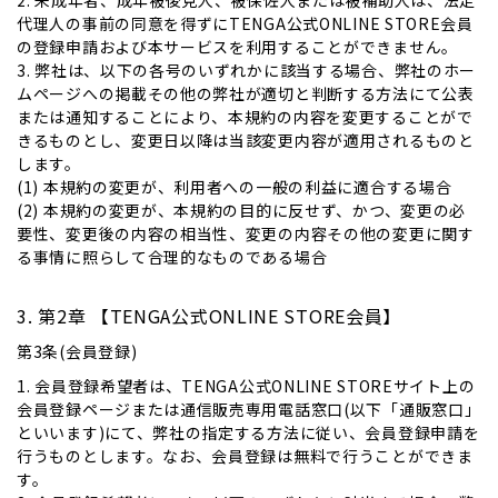
2. 未成年者、成年被後見人、被保佐人または被補助人は、法定
代理人の事前の同意を得ずにTENGA公式ONLINE STORE会員
の登録申請および本サービスを利用することができません。
3. 弊社は、以下の各号のいずれかに該当する場合、弊社のホー
ムページへの掲載その他の弊社が適切と判断する方法にて公表
または通知することにより、本規約の内容を変更することがで
きるものとし、変更日以降は当該変更内容が適用されるものと
します。
(1) 本規約の変更が、利用者への一般の利益に適合する場合
(2) 本規約の変更が、本規約の目的に反せず、かつ、変更の必
要性、変更後の内容の相当性、変更の内容その他の変更に関す
る事情に照らして合理的なものである場合
第2章 【TENGA公式ONLINE STORE会員】
第3条(会員登録)
1. 会員登録希望者は、TENGA公式ONLINE STOREサイト上の
会員登録ページまたは通信販売専用電話窓口(以下「通販窓口」
といいます)にて、弊社の指定する方法に従い、会員登録申請を
行うものとします。なお、会員登録は無料で行うことができま
す。