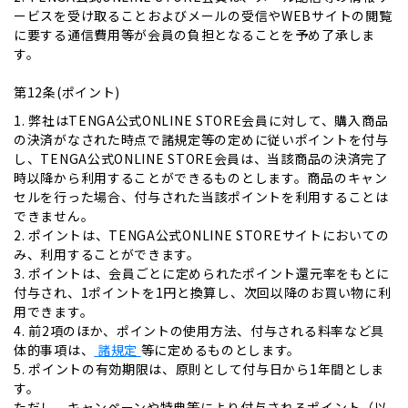
ービスを受け取ることおよびメールの受信やWEBサイトの閲覧
に要する通信費用等が会員の負担となることを予め了承しま
す。
第12条(ポイント)
1. 弊社はTENGA公式ONLINE STORE会員に対して、購入商品
の決済がなされた時点で諸規定等の定めに従いポイントを付与
し、TENGA公式ONLINE STORE会員は、当該商品の決済完了
時以降から利用することができるものとします。商品のキャン
セルを行った場合、付与された当該ポイントを利用することは
できません。
2. ポイントは、TENGA公式ONLINE STOREサイトにおいての
み、利用することができます。
3. ポイントは、会員ごとに定められたポイント還元率をもとに
付与され、1ポイントを1円と換算し、次回以降のお買い物に利
用できます。
4. 前2項のほか、ポイントの使用方法、付与される料率など具
体的事項は、
諸規定
等に定めるものとします。
5. ポイントの​有効期限は、​原則と​して​付与日から​1年間としま
す。​
ただし、​キャンペーンや​特典等に​より​付与される​ポイント​（以