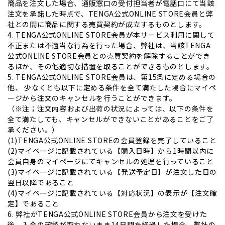
商品を注文した場合、通販窓口の受付担当者が電話口にて当該
注文を承諾した時点で、TENGA公式ONLINE STORE会員と弊
社との間に商品に関する売買契約が成立するものとします。
4. TENGA公式ONLINE STORE会員が本サービス利用に関して
不正または不適当な行為を行った場合、弊社は、当該TENGA
公式ONLINE STORE会員との売買契約を解除することができ
るほか、その他適切な措置を取ることができるものとします。
5. TENGA公式ONLINE STORE会員は、第15条に定める場合の
他、 少なくとも以下に定める条件を全て満たした場合にマイペ
ージから注文のキャンセルを行うことができます。
（※注；注文内容および出荷の状況によっては、以下の条件を
全て満たしても、キャンセルができないことがあることをご了
承ください。）
(1)TENGA公式ONLINE STOREの会員登録を完了していること
(2)マイページに記載されている【購入日時】から1時間以内に
会員自身のマイページにてキャンセルの処理を行っていること
(3)マイページに記載されている【発送予定日】が注文した日の
翌日以降であること
(4)マイページに記載されている【対応状況】の表示が【注文確
定】であること
6. 弊社がTENGA公式ONLINE STORE会員から注文を受けた
後、入金の確認が取れないまま14日間を経過した場合、弊社の