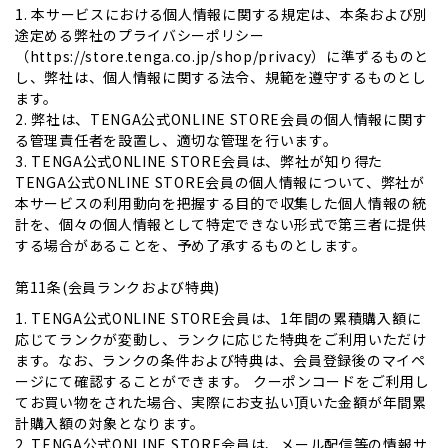
1. 本サービスにおける個人情報に関する規定は、本条および別
途定める弊社のプライバシーポリシー
（https://store.tenga.co.jp/shop/privacy）に準ずるものと
し、弊社は、個人情報に関する法令、規範を遵守するものとし
ます。
2. 弊社は、TENGA公式ONLINE STORE会員の個人情報に関す
る管理責任者を設置し、適切な管理を行います。
3. TENGA公式ONLINE STORE会員は、弊社が知り得た
TENGA公式ONLINE STORE会員の個人情報について、弊社が
本サービスの利用動向を把握する目的で収集した個人情報の統
計を、個々の個人情報として特定できない形式で第三者に提供
する場合があることを、予め了承するものとします。
第11条(会員ランクおよび特典)
1. TENGA公式ONLINE STORE会員は、1年間の累積購入額に
応じてランクが変動し、ランクに応じた特典をご利用いただけ
ます。なお、ランクの条件および特典は、会員登録後のマイペ
ージにて確認することができます。 クーポンコードをご利用し
てお買い物をされた場合、実際にお支払い頂いた金額が年間累
計購入額の対象となります。
2. TENGA公式ONLINE STORE会員は、メール配信等の情報サ