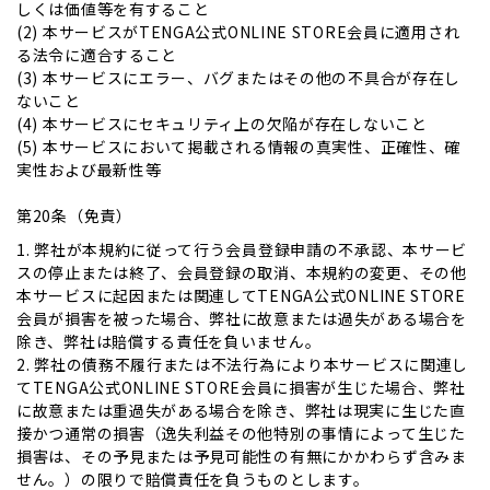
しくは価値等を有すること
(2) 本サービスがTENGA公式ONLINE STORE会員に適用され
る法令に適合すること
(3) 本サービスにエラー、バグまたはその他の不具合が存在し
ないこと
(4) 本サービスにセキュリティ上の欠陥が存在しないこと
(5) 本サービスにおいて掲載される情報の真実性、正確性、確
実性および最新性等
第20条（免責）
1. 弊社が本規約に従って行う会員登録申請の不承認、本サービ
スの停止または終了、会員登録の取消、本規約の変更、その他
本サービスに起因または関連してTENGA公式ONLINE STORE
会員が損害を被った場合、弊社に故意または過失がある場合を
除き、弊社は賠償する責任を負いません。
2. 弊社の債務不履行または不法行為により本サービスに関連し
てTENGA公式ONLINE STORE会員に損害が生じた場合、弊社
に故意または重過失がある場合を除き、弊社は現実に生じた直
接かつ通常の損害（逸失利益その他特別の事情によって生じた
損害は、その予見または予見可能性の有無にかかわらず含みま
せん。）の限りで賠償責任を負うものとします。