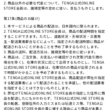
2. 商品以外の必要な代金について、TENGA公式ONLINE
STORE会員は、諸規定等の定めに従い、支払うものとします。
第17条(商品のお届け)
1. 本サービスによる商品の配送は、日本国内に限られます。
2. TENGA公式ONLINE STORE会員は、商品の配送時間を指定
することができます。ただし、道路状況・天候状況・災害発
生・配送業者都合などによって、指定された配送時間に商品が
配送されないことがあることを予め了承するものとします。
3. 商品の送料、配送方法は、諸規定等の定めに従います。
4. 商品は、ご注文後、お支払いの確認がされ次第(代金引換の
場合を除く)、在庫の状況に応じて出荷するものとし、TENGA
公式ONLINE STORE会員は、在庫切れの商品が出荷されるま
で時間がかかることを予め了承するものとします。
5. TENGA公式ONLINE STORE会員は、商品配送が弊社の指定
する配送業者によって配送されることを承諾し、他の配送業者
を指定することはできないものとします。
6. 弊社がTENGA公式ONLINE STORE会員の指定した住所に商
品を配送したにもかかわらず、TENGA公式ONLINE STORE会
員の転居、登録住所の入力ミスまたは伝達ミス等、TENGA公
式ONLINE STORE会員の責に帰する理由により商品が未着と