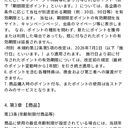
下​「期間限定ポイント」と​いいます。​）に​ついては、​各企画の​
条件に​応じて​当社が​別途定める​期間​（例：30日、​90日等）を​有
効期限とします。​ 当社は、​期間限定ポイントの​有効期間を​当
サイト、​キャンペーンページ、​会員の​マイページ等に​表示しま
す。​ な​お、​ポイントの​種別を​問わず、​新たに​ポイントを​獲得
または​利用した​場合であっても、​既に​付与された​ポイントの​有
効期限は​延長されません。
-附則 本規約第12条第5項の​改定は、​2026年7月1日​（以下​「施
行日」と​いいます。​）より​適用されます。​ 施行日より​前に​付
与された​ポイントの​有効期限に​ついては、​改定前の​規定​（最終
の​ポイント変動時から​1年間）を​引き​続き適用します。​
6. ポイントを含む各種特典は、換金および第三者への譲渡がで
きません。
7. 商品購入時のポイント付与、またポイントの使用は当ストア
のみのサービスとなります。
第3章 【商品】
第13条(年齢制限付商品等)
商品に使用の最低年齢制限が設定されている場合には、当該年