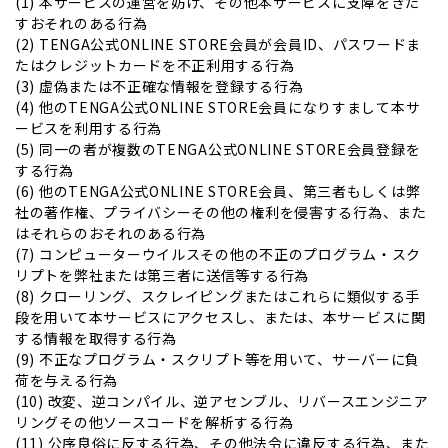
(1) 本サービスの運営を妨げ、その他本サービスに支障をきた
すおそれのある行為
(2) TENGA公式ONLINE STORE会員が会員ID、パスワードま
たはクレジットカードを不正利用する行為
(3) 虚偽または不正確な情報を登録する行為
(4) 他のTENGA公式ONLINE STORE会員になりすまして本サ
ービスを利用する行為
(5) 同一の者が複数のTENGA公式ONLINE STORE会員登録を
する行為
(6) 他のTENGA公式ONLINE STORE会員、第三者もしくは弊
社の著作権、プライバシーその他の権利を侵害する行為、また
はそれらのおそれのある行為
(7) コンピューターウイルスその他の不正のプログラム・スク
リプトを弊社または第三者に送信等する行為
(8) クローリング、スクレイピングまたはこれらに類似する手
段を用いて本サービスにアクセスし、または、本サービスに関
する情報を取得する行為
(9) 不正なプログラム・スクリプト等を用いて、サーバーに負
荷を与える行為
(10) 改変、逆コンパイル、逆アセンブル、リバースエンジニア
リングその他ソースコードを解析する行為
(11) 公序良俗に反する行為、その他法令に違反する行為、また