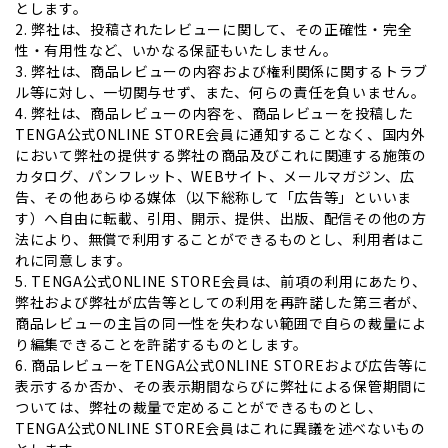
とします。
2. 弊社は、投稿されたレビューに関して、その正確性・完全
性・有用性など、いかなる保証もいたしません。
3. 弊社は、商品レビューの内容および権利関係に関するトラブ
ル等に対し、一切関与せず、また、何らの責任を負いません。
4. 弊社は、商品レビューの内容を、商品レビューを投稿した
TENGA公式ONLINE STORE会員に通知することなく、国内外
において弊社の提供する弊社の商品及びこれに関連する施策の
カタログ、パンフレット、WEBサイト、メールマガジン、広
告、その他あらゆる媒体（以下総称して「広告等」といいま
す）へ自由に転載、引用、開示、提供、出版、配信その他の方
法により、無償で利用することができるものとし、利用者はこ
れに同意します。
5. TENGA公式ONLINE STORE会員は、前項の利用にあたり、
弊社および弊社が広告等としての利用を再許諾した第三者が、
商品レビューの主旨の同一性を失わない範囲で自らの裁量によ
り編集できることを許諾するものとします。
6. 商品レビューをTENGA公式ONLINE STOREおよび広告等に
表示するか否か、その表示期間ならびに弊社による保管期間に
ついては、弊社の裁量で定めることができるものとし、
TENGA公式ONLINE STORE会員はこれに異議を述べないもの