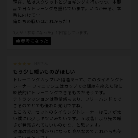
現在、私はスクワットとジョギングを行いつつ、本製
品で日々トレーングを重ねています。いつか来る、本
番に向けて…
俺たちの戦いはこれからだ！
3人が「参考になった」と回答しています。
参考になった
★★★★
HRさん
もう少し緩いものがほしい
トレーニングカップは5段階あって、このタイミングト
レーナー フィニッシュはカップでの訓練を終えた後に
継続的にトレーニングできるものだそうです。
テトラクッションは重量感もあり、フリーハンドでで
きるのでとても優れた発明ですね。
ところで、セットのタイミングトレーナーはモノが太
い僕には少しキツいみたいです。５段階目より先の緩
さが発売されてもいいのかな、と思います。
遅漏改善の足掛かりになった商品なのでこれからも使
っていきたいです。