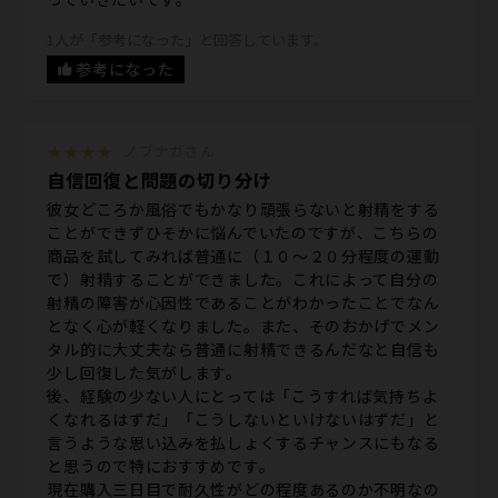
1人が「参考になった」と回答しています。
参考になった
★★★★
ノブナガさん
自信回復と問題の切り分け
彼女どころか風俗でもかなり頑張らないと射精をする
ことができずひそかに悩んでいたのですが、こちらの
商品を試してみれば普通に（１０～２０分程度の運動
で）射精することができました。これによって自分の
射精の障害が心因性であることがわかったことでなん
となく心が軽くなりました。また、そのおかげでメン
タル的に大丈夫なら普通に射精できるんだなと自信も
少し回復した気がします。
後、経験の少ない人にとっては「こうすれば気持ちよ
くなれるはずだ」「こうしないといけないはずだ」と
言うような思い込みを払しょくするチャンスにもなる
と思うので特におすすめです。
現在購入三日目で耐久性がどの程度あるのか不明なの