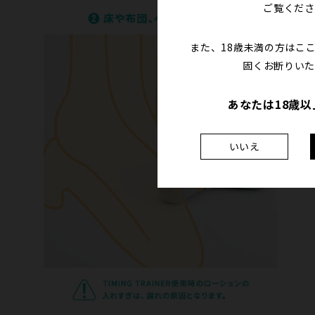
ご覧くださ
また、18歳未満の方はこ
固くお断りいた
あなたは18歳
いいえ