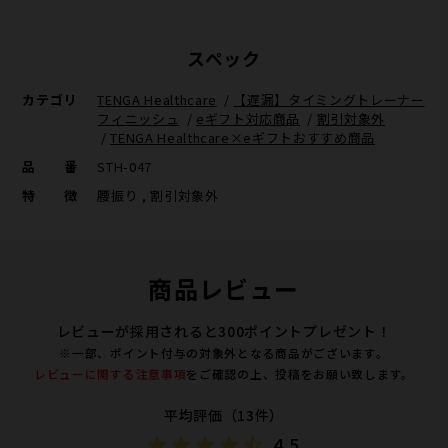
スペック
カテゴリ
TENGA Healthcare
/
【遅漏】タイミングトレーナー
フィニッシュ
/
eギフト対応商品
/
割引対象外
/
TENGA Healthcare×eギフトおすすめ商品
品番
STH-047
特徴
腰振り , 割引対象外
商品レビュー
レビューが採用されると300ポイントプレゼント！
※一部、ポイント付与の対象外となる商品がございます。
レビューに関する注意事項
をご確認の上、投稿をお願い致します。
平均評価（13件）
4.5