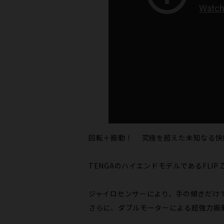
回転＋振動！ 究極を超えた未知なる快感「FLI
TENGAのハイエンドモデルであるFLI
ジャイロセンサーにより、手の傾きだけ
さらに、ダブルモーターによる超強力振