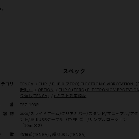
す。
スペック
カテゴリ
TENGA
/
FLIP
/
FLIP 0 (ZERO) ELECTRONIC VIBROTATIO
振動）
/
OPTION
/
FLIP 0 (ZERO) ELECTRONIC VIBROTATIO
り返し(TENGA)
/
eギフト対応商品
品番
TFZ-103R
内容物
本体/スライドアーム/クリアカバー/スタンド/マニュアル/ア
ント/専用USBケーブル（TYPE-C） /サンプルローション
（10ml×2）
特徴
充電式(TENGA) , 繰り返し(TENGA)