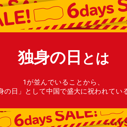
独身の日
とは
1が並んでいることから、
身の日」として中国で盛大に祝われてい