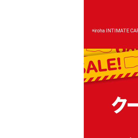
※iroha INTIM