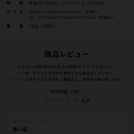
特徴
充電式(TENGA) , パートナーと（TENGA）
サイズ
W38mm×D97mm×H17mm（本体の
み）/W132mm×D43mm×H125mm（外装込）
重量
192g（外装込）
商品レビュー
レビューが採用されると300ポイントプレゼント！
※一部、ポイント付与の対象外となる商品がございます。
レビューに関する注意事項
をご確認の上、投稿をお願い致します。
平均評価（1件）
5.0
★★★★★
リピートさん
良い品