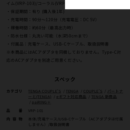
イム(VRP-103)/コーラル(VRP-104)
・保証期間：有り (購入後1年)
・充電時間：90分～120分（充電電圧：DC 5V）
・稼働時間：約60分（最高出力時）
・防水仕様：丸洗い可能（水深50cmまで）
・付属品：充電ケース、USB-Cケーブル、取扱説明書
※本商品にはACアダプタを同梱しておりません。Type-C対
応のACアダプタを別途ご用意ください。
スペック
カテゴリ
TENGA COUPLE'S
/
TENGA
/
COUPLE'S
/
パートナ
ーと(TENGA)
/
eギフト対応商品
/
TENGA 新商品
/
paiRING＋
品番
VRP-101
内容物
本体/充電ケース/USB-Cケーブル（ACアダプタは付属
しません）/取扱説明書