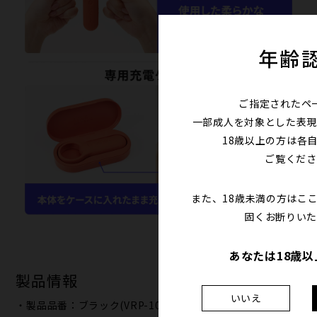
年齢
ご指定されたペ
一部成人を対象とした表現
18歳以上の方は各
ご覧くださ
また、18歳未満の方はこ
固くお断りいた
あなたは18歳
製品情報
いいえ
・製品品番：ブラック(VRP-101)/インディゴ(VRP-102)/ラ