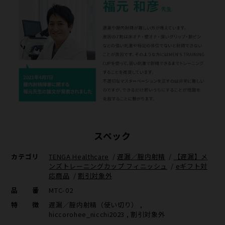
スペック
カテゴリ
TENGA Healthcare
/
遅漏／腟内射精
/
【遅漏】メ
ンズトレーニングカップ フィニッシュ
/
eギフト対
応商品
/
割引対象外
品番
MTC-02
特徴
遅漏／腟内射精（使い切り） ,
hiccorohee_nicchi2023 , 割引対象外