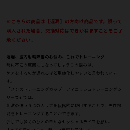
※こちらの​商品は​【遅漏】の​方​向け商品です。​誤って​
購入された​場合、​交換対応は​できかねます​ことを​ご了
承ください。
遅漏、腟内射精障害のお悩み、これでトレーニング
時に不妊の原因にもなってしまうこの悩みは、
ケアをするのが遅れるほど重症化しやすいと言われていま
す。
「メンズトレーニングカップ フィニッシュトレーニングシ
リーズ」では、
刺激の違う５つのカップを段階的に使用することで、男性機
能をトレーニングすることができます。
少しでも多くのひとの幸せなセクシャルライフを願い、
すべての男性たちへ、新しい希望を届けます。