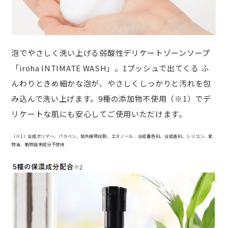
泡でやさしく洗い上げる弱酸性デリケートゾーンソープ
「iroha INTIMATE WASH」。1プッシュで出てくる ふ
んわりときめ細かな泡が、やさしくしっかりと汚れを包
み込んで洗い上げます。9種の添加物不使用（※1）でデ
リケートな肌にも安心してご使用いただけます。
（※1）合成ポリマー、パラベン、紫外線吸収剤、エタノール、合成着色料、合成香料、シリコン、鉱
物油、動物由来成分不使用