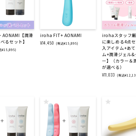
IT+ AONAMI【潤滑
iroha FIT+ AONAMI
irohaスタッフ
選べるセット】
に楽しめる4点
¥14,450
(税込¥15,895)
入アイテム+あ
¥15,895)
ム+潤滑ジェル&
ー】（カラー＆
が選べる）
¥11,033
(税込¥12,13