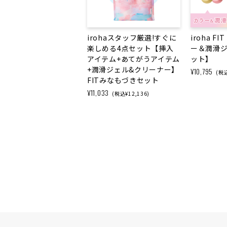
irohaスタッフ厳選!すぐに
iroha F
楽しめる4点セット【挿入
ー＆潤滑
アイテム+あてがうアイテム
ット】
+潤滑ジェル&クリーナー】
¥10,795
(税込
FITみなもづきセット
¥11,033
(税込¥12,136)