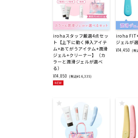
irohaスタッフ厳選4点セッ
iroha F
ト【上下に動く挿入アイテ
ジェルが
ム+あてがうアイテム+潤滑
¥14,450
(税込
ジェル+クリーナー】（カ
ラーと潤滑ジェルが選べ
る）
¥14,850
(税込¥16,335)
NEW