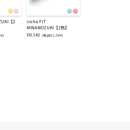
AZUKI【2
iroha FIT
MINAMOZUKI【2色】
¥10,540
94)
(税込¥11,594)