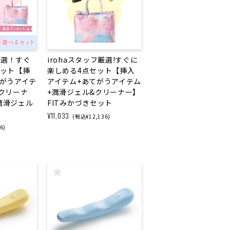
厳選！すぐ
irohaスタッフ厳選!すぐに
セット【挿
楽しめる4点セット【挿入
てがうアイテ
アイテム+あてがうアイテム
クリーナ
+潤滑ジェル&クリーナー】
潤滑ジェル
FITみかづきセット
¥11,033
(税込¥12,136)
6)