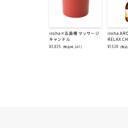
iroha×五島椿 マッサージ
iroha AR
キャンドル
RELAX C
¥3,825
¥1,530
(税込¥4,207)
(税込¥