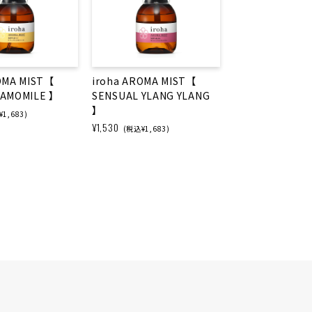
OMA MIST【
iroha AROMA MIST【
HAMOMILE 】
SENSUAL YLANG YLANG
】
1,683)
¥1,530
(税込¥1,683)