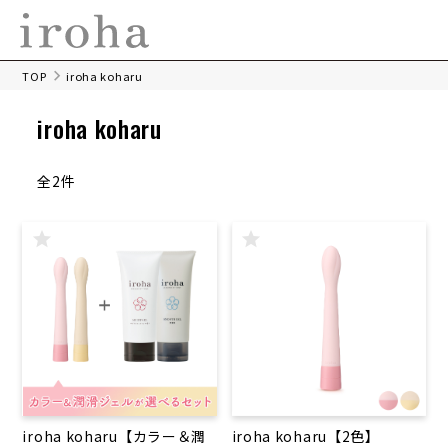
TOP
iroha koharu
iroha koharu
全2件
iroha koharu【カラー＆潤
iroha koharu【2色】