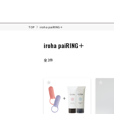
TOP
iroha paiRING＋
iroha paiRING＋
全3件