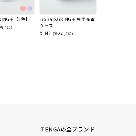
aiRING＋【2色】
iroha paiRING＋ 専用充電
ケース
8,415)
¥1,148
(税込¥1,262)
TENGAの全ブランド