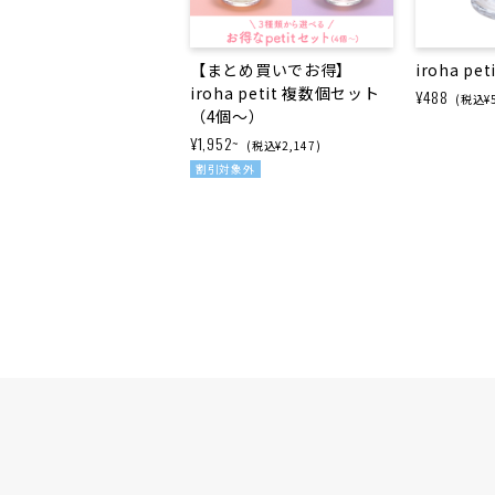
【まとめ買いで​お得】
iroha p
iroha petit 複数個セット​
¥488
(税込¥5
（4個～）
¥1,952~
(税込¥2,147)
割引対象外