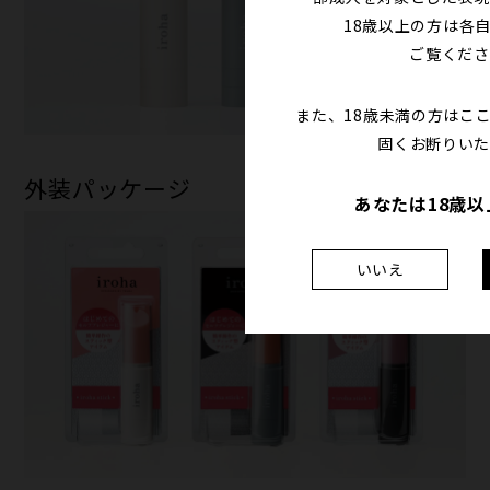
18歳以上の方は各
ご覧くださ
また、18歳未満の方はこ
固くお断りいた
外装パッケージ
あなたは18歳
いいえ