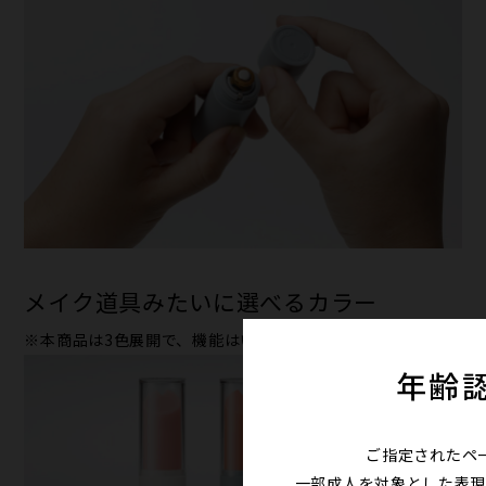
メイク道具みたいに選べるカラー
※本商品は3色展開で、機能はいずれも同じです。
年齢
ご指定されたペ
一部成人を対象とした表現