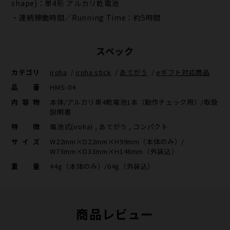
shape)：単4形 アルカリ乾電池
・連続稼働時間／Running Time：約5時間
スペック
カテゴリ
iroha
/
iroha stick
/
あてがう
/
eギフト対応商品
品番
HMS-04
内容物
本体/アルカリ単4乾電池1本（動作チェック用）/取扱
説明書
特徴
電池式(iroha) , あてがう , コンパクト
サイズ
W22mm×D22mm×H99mm（本体のみ）/
W73mm×D33mm×H146mm（外装込）
重量
44g（本体のみ）/64g（外装込）
商品レビュー