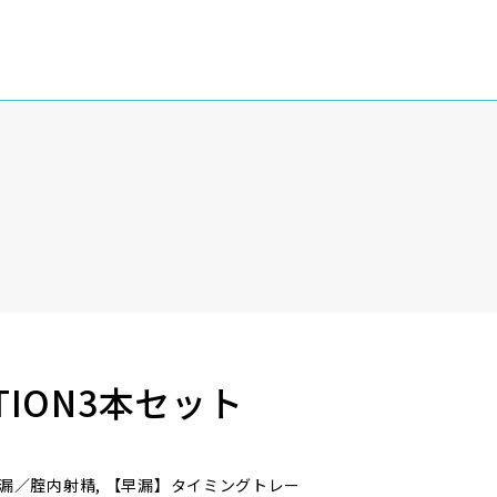
OTION3本セット
早漏, 遅漏／腟内射精, 【早漏】タイミングトレー