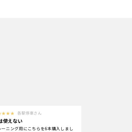
★★★★
各駅停車さん
は使えない
レーニング用にこちらを6本購入しまし