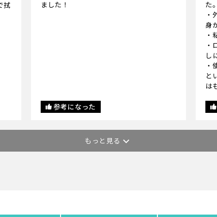
ました！
た
で拭
・
身
・
・
し
・
と
は
参考になった
もっと見る