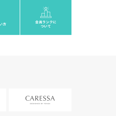
会員ランクに
い方
ついて