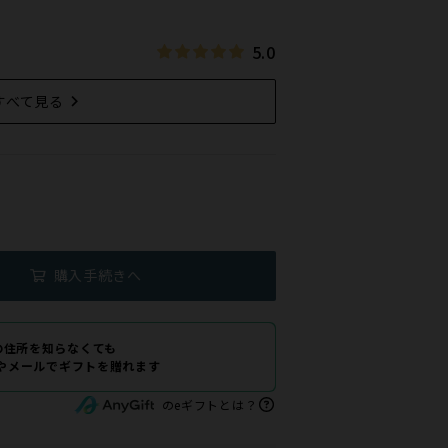
5.0
すべて見る
購入手続きへ
の住所を知らなくても
Eやメールでギフトを贈れます
のeギフトとは？