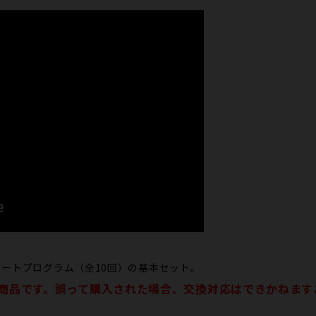
ートプログラム（全10回）の基本セット。
け商品です。​誤って​購入された​場合、​交換対応は​できかねま