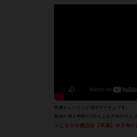
早漏トレーニング用のアイテムです。
普段の挿入時間が3分以上の方向けのショ
※こちらの​商品は​【早漏】の​方​向