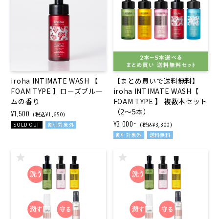
iroha INTIMATE WASH 【
【まとめ買いで送料無料】
FOAM TYPE 】ローズブルー
iroha INTIMATE WASH【
ムの香り
FOAM TYPE 】 複数本セット
（2〜5本）
¥1,500
(税込¥1,650)
¥3,000~
SOLD OUT
割引対象外
(税込¥3,300)
割引対象外
送料無料