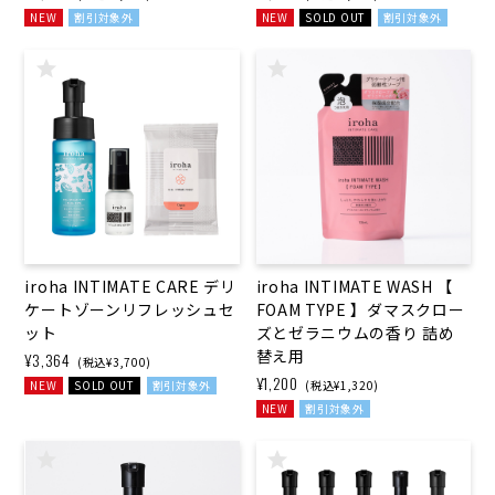
NEW
割引対象外
NEW
SOLD OUT
割引対象外
iroha INTIMATE CARE デリ
iroha INTIMATE WASH 【
ケートゾーンリフレッシュセ
FOAM TYPE 】ダマスクロー
ット
ズと​ゼラニウムの​香り 詰め
替え用
¥3,364
(税込¥3,700)
¥1,200
NEW
SOLD OUT
割引対象外
(税込¥1,320)
NEW
割引対象外