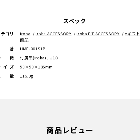
スペック
カテゴリ
iroha
/
iroha ACCESSORY
/
iroha FIT ACCESSORY
/
eギフ
商品
品番
HMF-001S1P
特徴
付属品(iroha) , U18
サイズ
53×53×185mm
重量
116.0g
商品レビュー