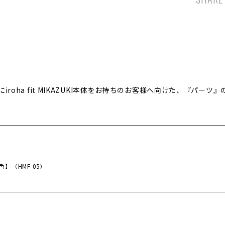
は、既にiroha fit MIKAZUKI本体をお持ちのお客様へ向けた、『パー
）
色】（HMF-05）