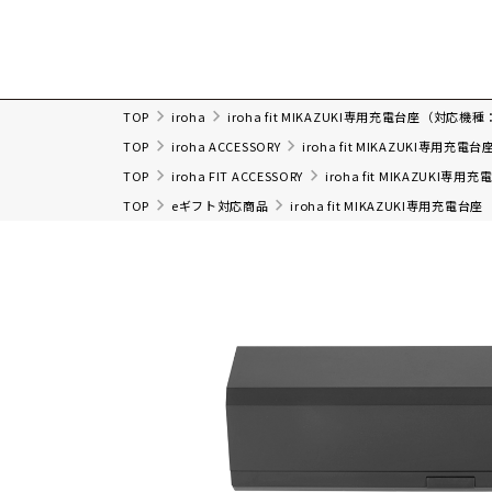
TOP
iroha
iroha fit MIKAZUKI専用充電台座（対応機種：
TOP
iroha ACCESSORY
iroha fit MIKAZUKI専用充
TOP
iroha FIT ACCESSORY
iroha fit MIKAZUKI専
TOP
eギフト対応商品
iroha fit MIKAZUKI専用充電台