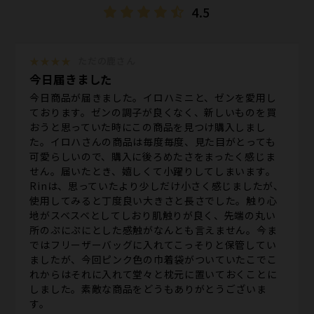
4.5
★★★★
ただの鹿さん
今日届きました
今日商品が届きました。イロハミニと、ゼンを愛用し
ております。ゼンの調子が良くなく、新しいものを買
おうと思っていた時にこの商品を見つけ購入しまし
た。イロハさんの商品は毎度毎度、見た目がとっても
可愛らしいので、購入に後ろめたさをまったく感じま
せん。届いたとき、嬉しくて小躍りしてしまいます。
Rinは、思っていたより少しだけ小さく感じましたが、
使用してみると丁度良い大きさと長さでした。触り心
地がスベスベとしてしおり肌触りが良く、先端の丸い
所のぷにぷにとした感触がなんとも言えません。今ま
ではフリーザーバッグに入れてこっそりと保管してい
ましたが、今回ピンク色の巾着袋がついていたこでこ
れからはそれに入れて堂々と枕元に置いておくことに
しました。素敵な商品をどうもありがとうございま
す。