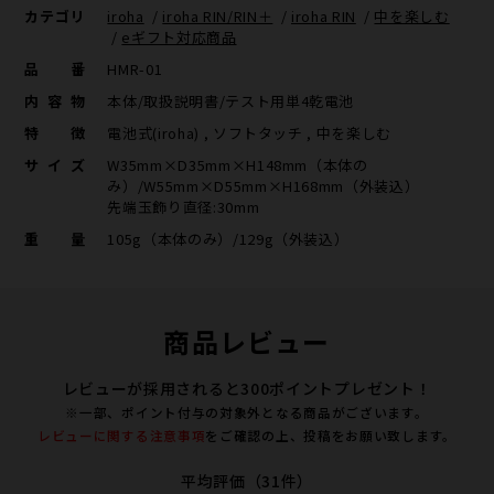
カテゴリ
iroha
/
iroha RIN/RIN＋
/
iroha RIN
/
中を楽しむ
/
eギフト対応商品
品番
HMR-01
内容物
本体/取扱説明書/テスト用単4乾電池
特徴
電池式(iroha) , ソフトタッチ , 中を楽しむ
サイズ
W35mm×D35mm×H148mm（本体の
み）/W55mm×D55mm×H168mm（外装込）
先端玉飾り直径:30mm
重量
105g（本体のみ）/129g（外装込）
商品レビュー
レビューが採用されると300ポイントプレゼント！
※一部、ポイント付与の対象外となる商品がございます。
レビューに関する注意事項
をご確認の上、投稿をお願い致します。
平均評価（31件）