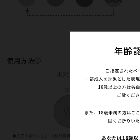
年齢
使用方法②
ご指定されたペ
一部成人を対象とした表現
18歳以上の方は各
ご覧くださ
また、18歳未満の方はこ
固くお断りいた
あなたは18歳