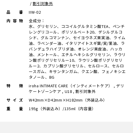
/
割引対象外
品番
IIW-02
内容物
全成分：
水、グリセリン、ココイルグルタミン酸TEA、ペンチ
レングリコール、ポリソルベート20、デシルグルコ
シド、グルコマンナン、セイヨウネズ果実油、ライム
油、ラベンダー油、イタリアイトスギ葉/実/茎油、ラ
バンデュラハイブリダ油、オレンジ果皮油、ハッカ
油、メントール、エチルヘキシルグリセリン、ラウリ
ン酸ポリグリセリルー10、ラウリン酸ポリグリセリ
ルー2、カプリン酸グリセリル、セルロース、セルロ
ースガム、キサンタンガム、クエン酸、フェノキシエ
タノール、BG
特徴
iroha INTIMATE CARE（インティメートケア） , デリ
ケートゾーンケア , U18 , 割引対象外
サイズ
W42mm×D42mm×H182mm（外装込み）
重量
195g（外装込み）/135ml（内容量）