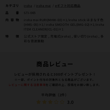
カテゴリ
iroha
/
iroha mai
/
eギフト対応商品
品番
STI-065
内容物
iroha mai RURI(MHW-03)×1/iroha stick はまなす色
(HMS-05)×1/ iroha SMOOTH GEL(IMG-02)×1/iroha
ITEM CLEANER(ICL-01)×1
特徴
公式ストア限定 , 充電式(iroha) , 使い切り(iroha) , 多
彩な音波振動
商品レビュー
レビューが採用されると300ポイントプレゼント！
※一部、ポイント付与の対象外となる商品がございます。
レビューに関する注意事項
をご確認の上、投稿をお願い致します。
平均評価（2件）
3.0