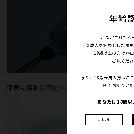
年齢
ご指定されたペ
一部成人を対象とした表現
18歳以上の方は各
ご覧くださ
また、18歳未満の方はこ
固くお断りいた
保管に便利な蓋付き。
あなたは18歳
いいえ