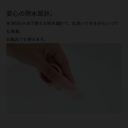
安心の​防水設計。
水深5​0cmまで​使える​防水設計で、丸洗いできるから​いつで
も​清潔。
お風呂でも​使えます。