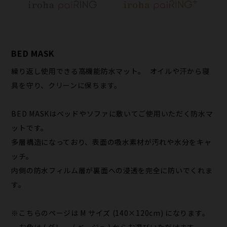
BED MASK
繰り返し使用できる高機能防水マット。 オイルや汗から寝
具を守り、クリーンに保ちます。
BED MASKはベッドやソファに敷いてご使用いただく防水マ
ットです。
多層構造になっており、表面の吸水素材が汚れや水分をキャ
ッチ。
内側の防水フィルム層が裏面への浸透を完全に防いでくれま
す。
※こちらのページは M サイズ (140×120cm) になります。
お色は ( グレー / ベージュ ) からお選びいただけます。