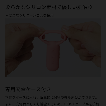
柔らかな​シリコン素材で​優しい​肌触り
＊​安全な​シリコーンゴムを​使用
専用充電ケース付き
本体を​ケースに​入れ、​衛生的に​保管や​持ち運びが​できます。
また、​充電台と​しても​機能する​ため、​USB-Cケーブルを​接続