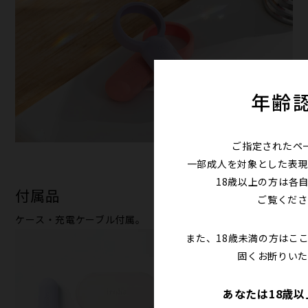
年齢
ご指定されたペ
一部成人を対象とした表現
18歳以上の方は各
付属品
ご覧くださ
ケース・充電ケーブル付属。
また、18歳未満の方はこ
固くお断りいた
あなたは18歳