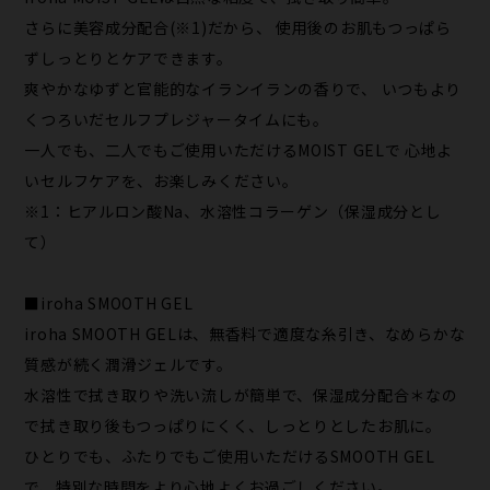
さらに美容成分配合(※1)だから、 使用後のお肌もつっぱら
ずしっとりとケアできます。
爽やかなゆずと官能的なイランイランの香りで、 いつもより
くつろいだセルフプレジャータイムにも。
一人でも、二人でもご使用いただけるMOIST GELで 心地よ
いセルフケアを、お楽しみください。
※1：ヒアルロン酸Na、水溶性コラーゲン（保湿成分とし
て）
■iroha SMOOTH GEL
iroha SMOOTH GELは、無香料で適度な糸引き、なめらかな
質感が続く潤滑ジェルです。
水溶性で拭き取りや洗い流しが簡単で、保湿成分配合＊なの
で拭き取り後もつっぱりにくく、しっとりとしたお肌に。
ひとりでも、ふたりでもご使用いただけるSMOOTH GEL
で、特別な時間をより心地よくお過ごしください。