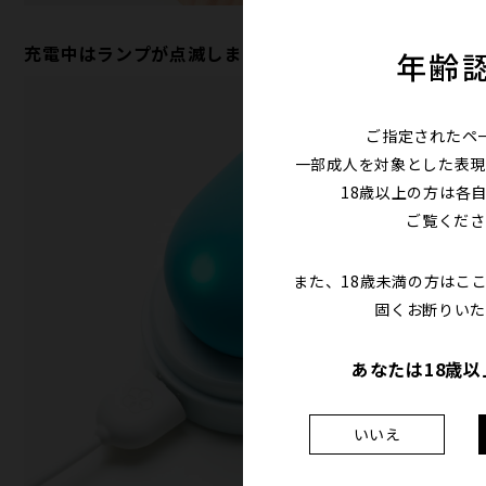
充電中はランプが点滅します
年齢
ご指定されたペ
一部成人を対象とした表現
18歳以上の方は各
ご覧くださ
また、18歳未満の方はこ
固くお断りいた
あなたは18歳
いいえ