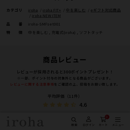
カテゴリ
iroha
/
iroha FIT+
/
中を楽しむ
/
eギフト対応商品
/
iroha NEW ITEM
品番
iroha-SMFset001
特徴
中を楽しむ , 充電式(iroha) , ソフトタッチ
商品レビュー
レビューが採用されると300ポイントプレゼント！
※一部、ポイント付与の対象外となる商品がございます。
レビューに関する注意事項
をご確認の上、投稿をお願い致します。
平均評価（11件）
4.6
0
★★★★
鈴音さん
検索
メニュー
ログイン
カート