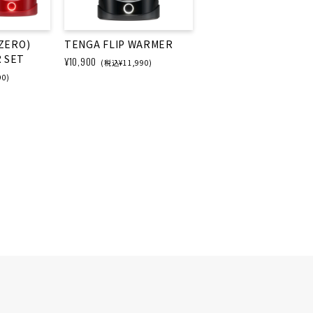
(ZERO)
TENGA FLIP WARMER
 SET
¥10,900
(税込¥11,990)
90)