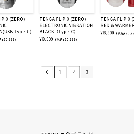
IP 0 (ZERO)
TENGA FLIP 0 (ZERO)
TENGA FLIP 0 
NIC
ELECTRONIC VIBRATION
RED & WARMER
N(USB Type-C)
BLACK（Type-C）
¥18,900
(税込¥20,7
¥18,909
¥20,799)
(税込¥20,799)
1
2
3