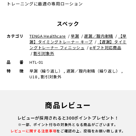
トレーニングに最適の専用ローション
スペック
カテゴリ
TENGA Healthcare
/
早漏
/
遅漏／腟内射精
/
【早
漏】タイミングトレーナー キープ
/
【遅漏】タイミ
ングトレーナー フィニッシュ
/
eギフト対応商品
/
割引対象外
品番
HTL-01
特徴
早漏（繰り返し） , 遅漏／腟内射精（繰り返し） ,
U18 , 割引対象外
商品レビュー
レビューが採用されると300ポイントプレゼント！
※一部、ポイント付与の対象外となる商品がございます。
レビューに関する注意事項
をご確認の上、投稿をお願い致します。