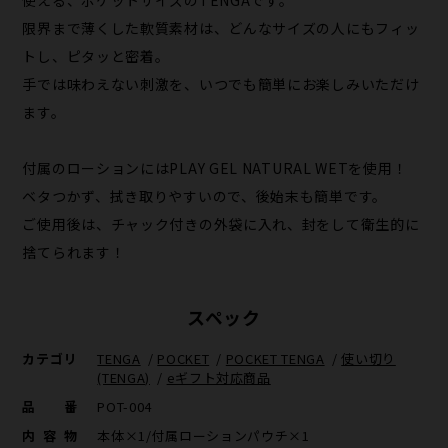
使える、ポケットサイズのTENGAです。
限界まで薄くした軟質素材は、どんなサイズの人にもフィッ
トし、ピタッと密着。
手では味わえない刺激を、いつでも簡単にお楽しみいただけ
ます。
付属のローションにはPLAY GEL NATURAL WETを使用！
ベタつかず、拭き取りやすいので、後始末も簡単です。
ご使用後は、チャック付きの外袋に入れ、封をして衛生的に
捨てられます！
スペック
カテゴリ
TENGA
/
POCKET
/
POCKET TENGA
/
使い切り
(TENGA)
/
eギフト対応商品
品番
POT-004
内容物
本体×1/付属ローションパウチ×1