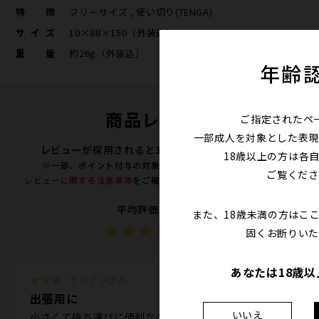
特徴
フリーサイズ , 使い切り(TENGA)
サイズ
10×88×150（外装込）
重量
約26g（外装込）
年齢
商品レビュー
ご指定されたペ
一部成人を対象とした表現
レビューが採用されると300ポイントプレゼント！
18歳以上の方は各
※一部、ポイント付与の対象外となる商品がございます。
ご覧くださ
レビューに関する注意事項
をご確認の上、投稿をお願い致します。
平均評価（12件）
また、18歳未満の方はこ
4.0
固くお断りいた
あなたは18歳
★★★
テンテンさん
出張用に
いいえ
小さくて持ち運びに便利なので出張のお供に購入。