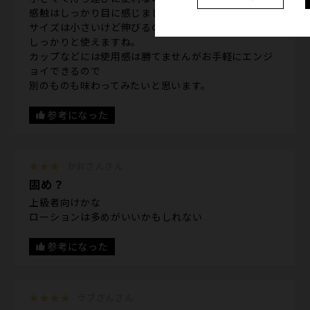
感触はしっかり目に感じました。
サイズは小さいけど伸びるので
しっかりと使えますね。
カップなどには使用感は勝てませんがお手軽にエンジ
ョイできるので
別のものも味わってみたいと思います。
参考になった
★★★
かおさんさん
固め？
上級者向けかな
ローションは多めがいいかもしれない
参考になった
★★★★
ラブさんさん